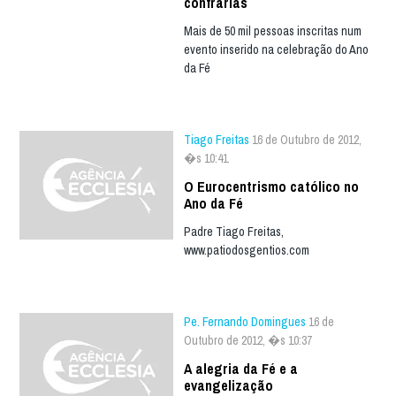
confrarias
Mais de 50 mil pessoas inscritas num
evento inserido na celebração do Ano
da Fé
Tiago Freitas
16 de Outubro de 2012,
�s 10:41
O Eurocentrismo católico no
Ano da Fé
Padre Tiago Freitas,
www.patiodosgentios.com
Pe. Fernando Domingues
16 de
Outubro de 2012, �s 10:37
A alegria da Fé e a
evangelização