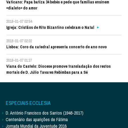
Vaticano: Papa batiza 34 bebés e pede que famílias ensinem
«dialeto» do amor
2018-01-07 02:54
Igreja: Cristãos de Rito Bizantino celebram o Natal
2018-01-07 02:02
Lisboa: Coro da catedral apresenta concerto de ano novo
2018-01-07 01:27
Viana do Castelo: Diocese promove transladação dos restos
mortais de D. Júlio Tavares Rebimbas para a Sé
ESPECIAIS ECCLESIA
D. António Francisco dos Santos (1948-2017)
Centenário das aparições de Fátima
Jornada Mundial da Juventude 2016