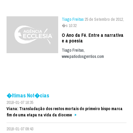
Tiago Freitas
25 de Setembro de 2012,
�s 10:32
O Ano da Fé. Entre a narrativa
e a poesia
Tiago Freitas,
www.patiodosgentios.com
�ltimas Not�cias
2018-01-07 16:35
Viana: Transladação dos restos mortais do primeiro bispo marca
fim de uma etapa na vida da diocese
2018-01-07 09:43