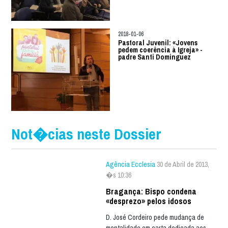
2018-01-06
Pastoral Juvenil: «Jovens
pedem coerência à Igreja» -
padre Santi Dominguez
Not�cias neste Dossier
Agência Ecclesia
30 de Abril de 2013,
�s 10:36
Bragança: Bispo condena
«desprezo» pelos idosos
D. José Cordeiro pede mudança de
mentalidade em carta dedicada aos