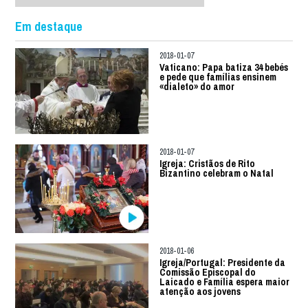
Em destaque
2018-01-07
Vaticano: Papa batiza 34 bebés
e pede que famílias ensinem
«dialeto» do amor
2018-01-07
Igreja: Cristãos de Rito
Bizantino celebram o Natal
2018-01-06
Igreja/Portugal: Presidente da
Comissão Episcopal do
Laicado e Família espera maior
atenção aos jovens