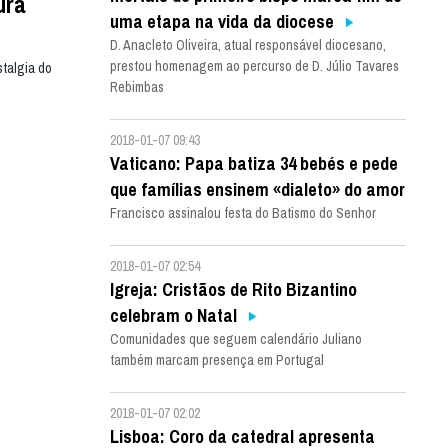
ura
uma etapa na vida da diocese
D. Anacleto Oliveira, atual responsável diocesano,
prestou homenagem ao percurso de D. Júlio Tavares
talgia do
Rebimbas
2018-01-07 09:43
Vaticano: Papa batiza 34 bebés e pede
que famílias ensinem «dialeto» do amor
Francisco assinalou festa do Batismo do Senhor
2018-01-07 02:54
Igreja: Cristãos de Rito Bizantino
celebram o Natal
Comunidades que seguem calendário Juliano
também marcam presença em Portugal
2018-01-07 02:02
Lisboa: Coro da catedral apresenta