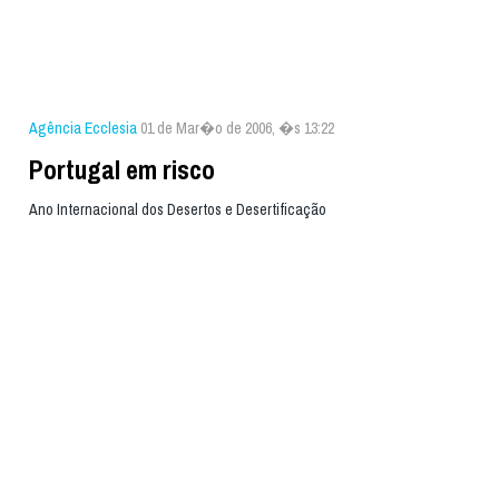
Agência Ecclesia
01 de Mar�o de 2006, �s 13:22
Portugal em risco
Ano Internacional dos Desertos e Desertificação