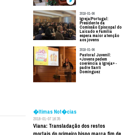
2018-01-06
Igreja/Portugal:
Presidente da
Comissão Episcopal do
Laicado e Família
espera maior atenção
aos jovens
2018-01-06
Pastoral Juvenil:
«Jovens pedem
coerência à Igreja» -
padre Santi
Dominguez
�ltimas Not�cias
2018-01-07 16:35
Viana: Transladação dos restos
mortais do primeiro bispo marca fim de