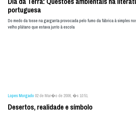
Dia da Terra: Questões ambientais na literat
portuguesa
Do medo da tosse na garganta provocada pelo fumo da fábrica à simples nos
velho plátano que estava junto à escola
Lopes Morgado
02 de Mar�o de 2006, �s 10:51
Desertos, realidade e símbolo