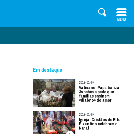
Em destaque
2018-01-07
Vaticano: Papa batiza
34 bebés e pede que
famílias ensinem
«dialeto» do amor
2018-01-07
Igreja: Cristãos de Rito
Bizantino celebram o
Natal