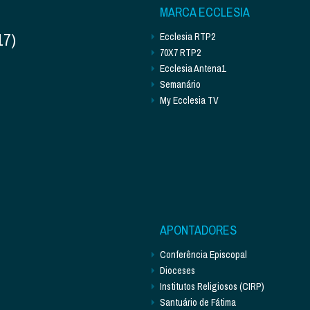
MARCA ECCLESIA
17)
Ecclesia RTP2
70X7 RTP2
Ecclesia Antena1
Semanário
My Ecclesia TV
APONTADORES
Conferência Episcopal
Dioceses
Institutos Religiosos (CIRP)
Santuário de Fátima