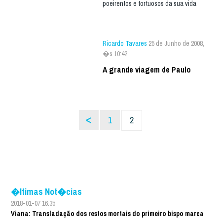
poeirentos e tortuosos da sua vida
Ricardo Tavares
25 de Junho de 2008,
�s 10:42
A grande viagem de Paulo
<
1
2
�ltimas Not�cias
2018-01-07 16:35
Viana: Transladação dos restos mortais do primeiro bispo marca