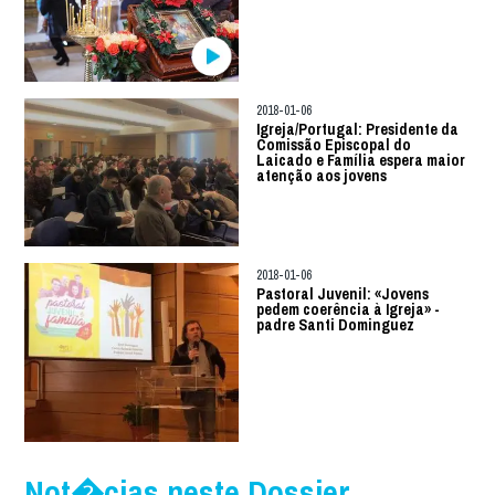
2018-01-06
Igreja/Portugal: Presidente da
Comissão Episcopal do
Laicado e Família espera maior
atenção aos jovens
2018-01-06
Pastoral Juvenil: «Jovens
pedem coerência à Igreja» -
padre Santi Dominguez
Not�cias neste Dossier