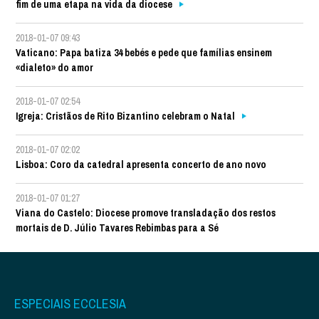
fim de uma etapa na vida da diocese
2018-01-07 09:43
Vaticano: Papa batiza 34 bebés e pede que famílias ensinem
«dialeto» do amor
2018-01-07 02:54
Igreja: Cristãos de Rito Bizantino celebram o Natal
2018-01-07 02:02
Lisboa: Coro da catedral apresenta concerto de ano novo
2018-01-07 01:27
Viana do Castelo: Diocese promove transladação dos restos
mortais de D. Júlio Tavares Rebimbas para a Sé
ESPECIAIS ECCLESIA