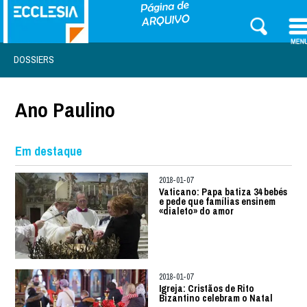
DOSSIERS
Ano Paulino
Em destaque
2018-01-07
Vaticano: Papa batiza 34 bebés
e pede que famílias ensinem
«dialeto» do amor
2018-01-07
Igreja: Cristãos de Rito
Bizantino celebram o Natal