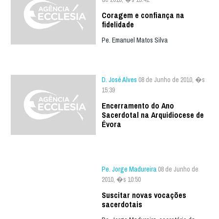
Coragem e confiança na
fidelidade
Pe. Emanuel Matos Silva
D. José Alves
08 de Junho de 2010, �s
15:39
Encerramento do Ano
Sacerdotal na Arquidiocese de
Évora
Pe. Jorge Madureira
08 de Junho de
2010, �s 10:50
Suscitar novas vocações
sacerdotais