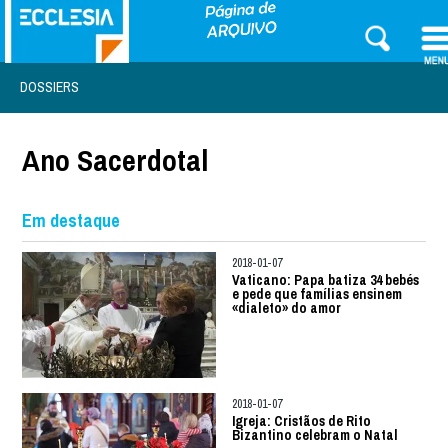
DOSSIERS
Ano Sacerdotal
Em destaque
2018-01-07
Vaticano: Papa batiza 34 bebés
e pede que famílias ensinem
«dialeto» do amor
2018-01-07
Igreja: Cristãos de Rito
Bizantino celebram o Natal