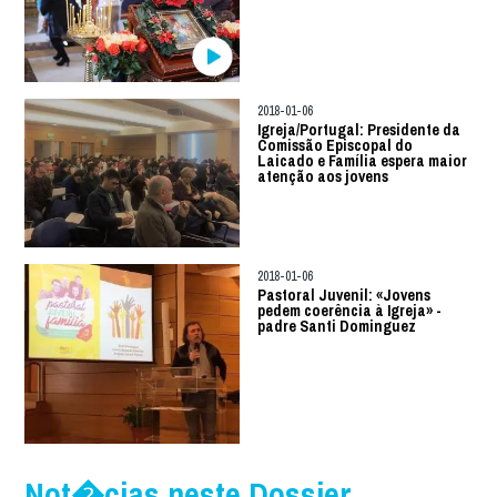
2018-01-06
Igreja/Portugal: Presidente da
Comissão Episcopal do
Laicado e Família espera maior
atenção aos jovens
2018-01-06
Pastoral Juvenil: «Jovens
pedem coerência à Igreja» -
padre Santi Dominguez
Not�cias neste Dossier