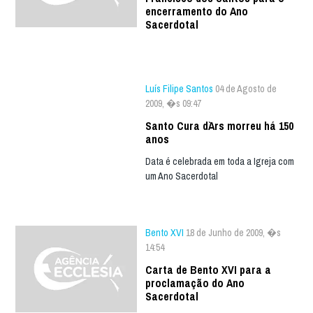
encerramento do Ano
Sacerdotal
Luís Filipe Santos
04 de Agosto de
2009, �s 09:47
Santo Cura d`Ars morreu há 150
anos
Data é celebrada em toda a Igreja com
um Ano Sacerdotal
Bento XVI
18 de Junho de 2009, �s
14:54
Carta de Bento XVI para a
proclamação do Ano
Sacerdotal