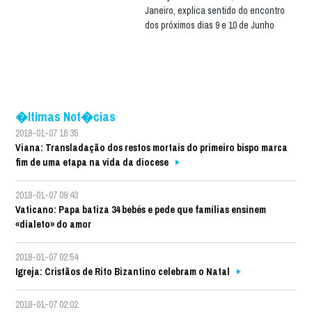
Janeiro, explica sentido do encontro
dos próximos dias 9 e 10 de Junho
�ltimas Not�cias
2018-01-07 16:35
Viana: Transladação dos restos mortais do primeiro bispo marca
fim de uma etapa na vida da diocese
2018-01-07 09:43
Vaticano: Papa batiza 34 bebés e pede que famílias ensinem
«dialeto» do amor
2018-01-07 02:54
Igreja: Cristãos de Rito Bizantino celebram o Natal
2018-01-07 02:02