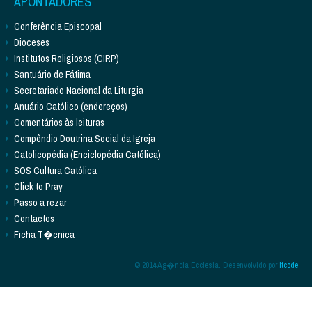
APONTADORES
Conferência Episcopal
Dioceses
Institutos Religiosos (CIRP)
Santuário de Fátima
Secretariado Nacional da Liturgia
Anuário Católico (endereços)
Comentários às leituras
Compêndio Doutrina Social da Igreja
Catolicopédia (Enciclopédia Católica)
SOS Cultura Católica
Click to Pray
Passo a rezar
Contactos
Ficha T�cnica
© 2014 Ag�ncia Ecclesia. Desenvolvido por
Itcode