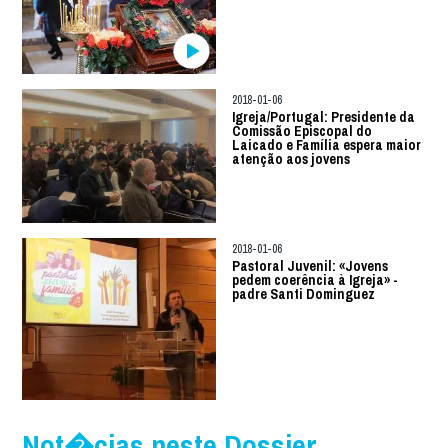
2018-01-06
Igreja/Portugal: Presidente da
Comissão Episcopal do
Laicado e Família espera maior
atenção aos jovens
2018-01-06
Pastoral Juvenil: «Jovens
pedem coerência à Igreja» -
padre Santi Dominguez
Not�cias neste Dossier