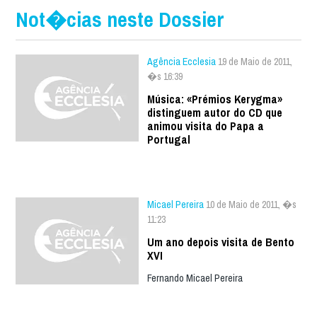
Not�cias neste Dossier
Agência Ecclesia
19 de Maio de 2011,
�s 16:39
Música: «Prémios Kerygma»
distinguem autor do CD que
animou visita do Papa a
Portugal
Micael Pereira
10 de Maio de 2011, �s
11:23
Um ano depois visita de Bento
XVI
Fernando Micael Pereira