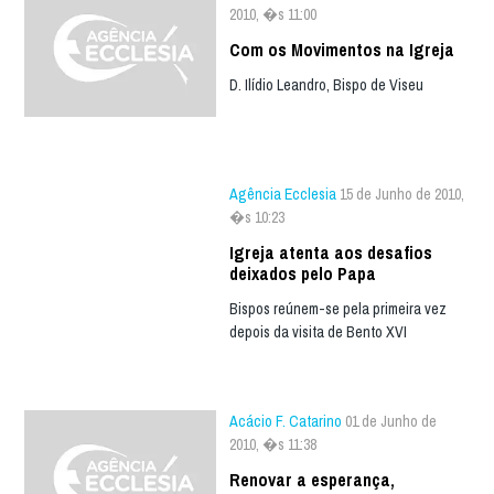
2010, �s 11:00
Com os Movimentos na Igreja
D. Ilídio Leandro, Bispo de Viseu
Agência Ecclesia
15 de Junho de 2010,
�s 10:23
Igreja atenta aos desafios
deixados pelo Papa
Bispos reúnem-se pela primeira vez
depois da visita de Bento XVI
Acácio F. Catarino
01 de Junho de
2010, �s 11:38
Renovar a esperança,