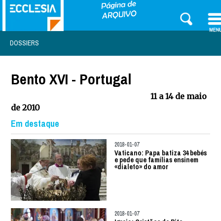
DOSSIERS
Bento XVI - Portugal
11 a 14 de maio
de 2010
Em destaque
2018-01-07
Vaticano: Papa batiza 34 bebés
e pede que famílias ensinem
«dialeto» do amor
2018-01-07