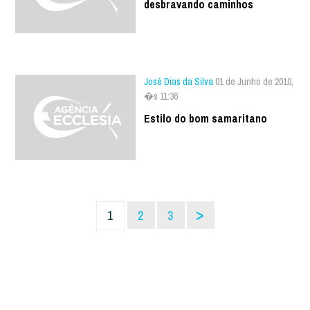
desbravando caminhos
José Dias da Silva
01 de Junho de 2010,
�s 11:36
Estilo do bom samaritano
>
1
2
3