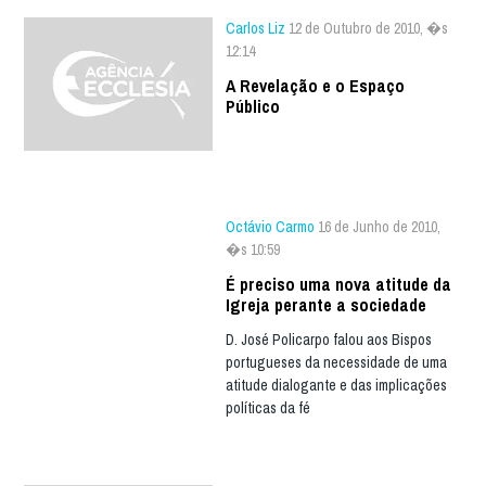
Carlos Liz
12 de Outubro de 2010, �s
12:14
A Revelação e o Espaço
Público
Octávio Carmo
16 de Junho de 2010,
�s 10:59
É preciso uma nova atitude da
Igreja perante a sociedade
D. José Policarpo falou aos Bispos
portugueses da necessidade de uma
atitude dialogante e das implicações
políticas da fé