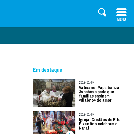
Em destaque
2018-01-07
Vaticano: Papa batiza
34 bebés e pede que
famílias ensinem
«dialeto» do amor
2018-01-07
Igreja: Cristãos de Rito
Bizantino celebram o
Natal