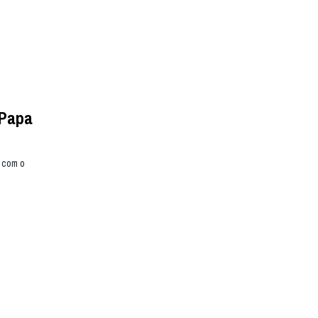
 Papa
o com o