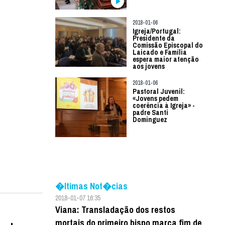
2018-01-06
Igreja/Portugal:
Presidente da
Comissão Episcopal do
Laicado e Família
espera maior atenção
aos jovens
2018-01-06
Pastoral Juvenil:
«Jovens pedem
coerência à Igreja» -
padre Santi
Dominguez
�ltimas Not�cias
2018-01-07 16:35
Viana: Transladação dos restos
mortais do primeiro bispo marca fim de