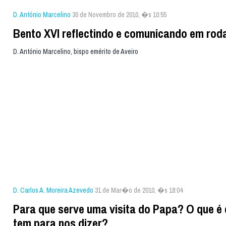
D. António Marcelino
30 de Novembro de 2010, �s 10:55
Bento XVI reflectindo e comunicando em roda
D. António Marcelino, bispo emérito de Aveiro
D. Carlos A. Moreira Azevedo
31 de Mar�o de 2010, �s 18:04
Para que serve uma visita do Papa? O que é 
tem para nos dizer?