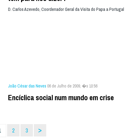
D. Carlos Azevedo, Coordenador Geral da Visita do Papa a Portugal
João César das Neves
06 de Julho de 2009, �s 10:56
Encíclica social num mundo em crise
>
1
2
3