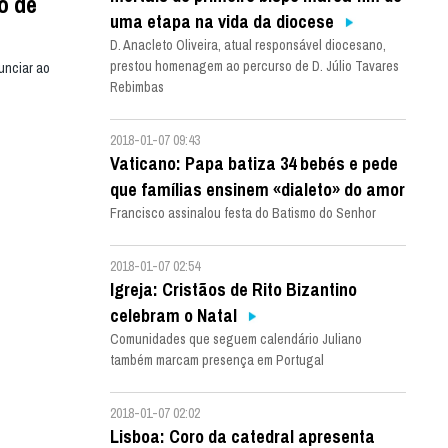
o de
uma etapa na vida da diocese
D. Anacleto Oliveira, atual responsável diocesano,
prestou homenagem ao percurso de D. Júlio Tavares
unciar ao
Rebimbas
2018-01-07 09:43
Vaticano: Papa batiza 34 bebés e pede
que famílias ensinem «dialeto» do amor
Francisco assinalou festa do Batismo do Senhor
2018-01-07 02:54
Igreja: Cristãos de Rito Bizantino
celebram o Natal
Comunidades que seguem calendário Juliano
também marcam presença em Portugal
2018-01-07 02:02
Lisboa: Coro da catedral apresenta