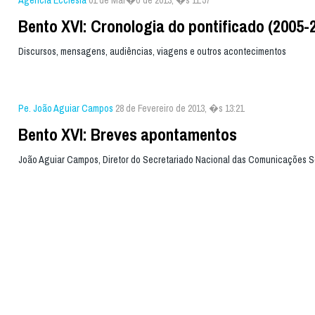
Agência Ecclesia
01 de Mar�o de 2013, �s 11:57
Bento XVI: Cronologia do pontificado (2005-
Discursos, mensagens, audiências, viagens e outros acontecimentos
Pe. João Aguiar Campos
28 de Fevereiro de 2013, �s 13:21
Bento XVI: Breves apontamentos
João Aguiar Campos, Diretor do Secretariado Nacional das Comunicações So