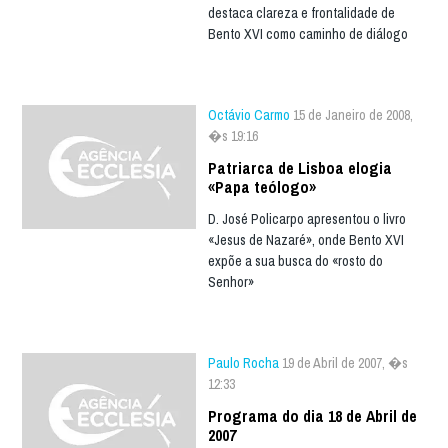
destaca clareza e frontalidade de
Bento XVI como caminho de diálogo
Octávio Carmo
15 de Janeiro de 2008,
�s 19:16
Patriarca de Lisboa elogia
«Papa teólogo»
D. José Policarpo apresentou o livro
«Jesus de Nazaré», onde Bento XVI
expõe a sua busca do «rosto do
Senhor»
Paulo Rocha
19 de Abril de 2007, �s
12:33
Programa do dia 18 de Abril de
2007