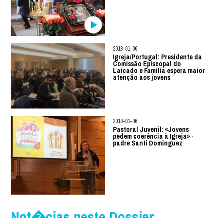
2018-01-06
Igreja/Portugal: Presidente da
Comissão Episcopal do
Laicado e Família espera maior
atenção aos jovens
2018-01-06
Pastoral Juvenil: «Jovens
pedem coerência à Igreja» -
padre Santi Dominguez
Not�cias neste Dossier