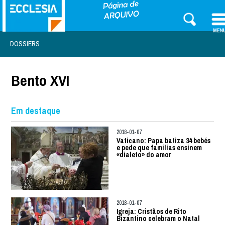
DOSSIERS
Bento XVI
Em destaque
2018-01-07
Vaticano: Papa batiza 34 bebés
e pede que famílias ensinem
«dialeto» do amor
2018-01-07
Igreja: Cristãos de Rito
Bizantino celebram o Natal