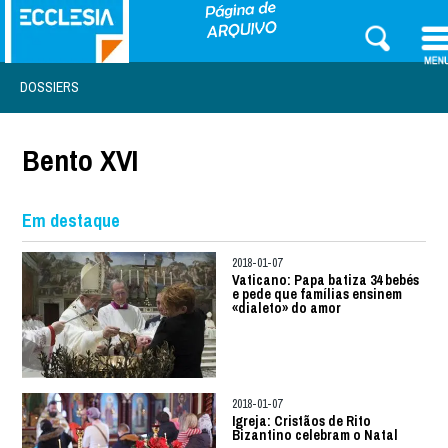
DOSSIERS
Bento XVI
Em destaque
2018-01-07
Vaticano: Papa batiza 34 bebés
e pede que famílias ensinem
«dialeto» do amor
2018-01-07
Igreja: Cristãos de Rito
Bizantino celebram o Natal