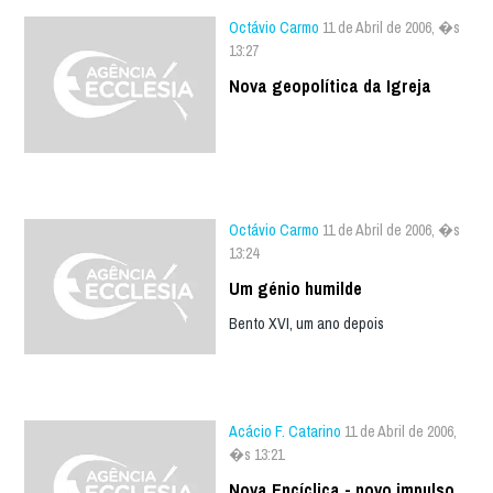
Octávio Carmo
11 de Abril de 2006, �s
13:27
Nova geopolítica da Igreja
Octávio Carmo
11 de Abril de 2006, �s
13:24
Um génio humilde
Bento XVI, um ano depois
Acácio F. Catarino
11 de Abril de 2006,
�s 13:21
Nova Encíclica - novo impulso