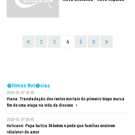
<
>
2
3
4
5
6
�ltimas Not�cias
2018-01-07 16:35
Viana: Transladação dos restos mortais do primeiro bispo marca
fim de uma etapa na vida da diocese
2018-01-07 09:43
Vaticano: Papa batiza 34 bebés e pede que famílias ensinem
«dialeto» do amor