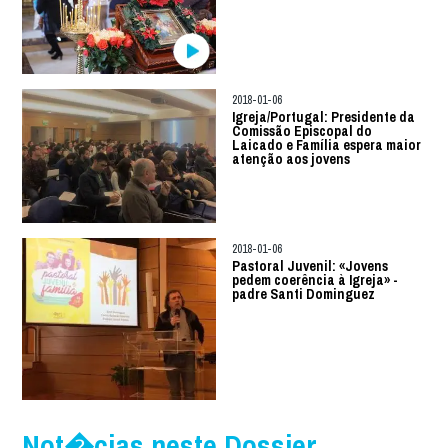
2018-01-06
Igreja/Portugal: Presidente da
Comissão Episcopal do
Laicado e Família espera maior
atenção aos jovens
2018-01-06
Pastoral Juvenil: «Jovens
pedem coerência à Igreja» -
padre Santi Dominguez
Not�cias neste Dossier