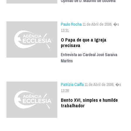
Opinião de D. Maurílio de Gouveia
Paulo Rocha
11 de Abril de 2006, �s
13:31
O Papa de que a Igreja
precisava
Entrevista ao Cardeal José Saraiva
Martins
Patrizia Caiffa
11 de Abril de 2006, �s
13:28
Bento XVI, simples e humilde
trabalhador