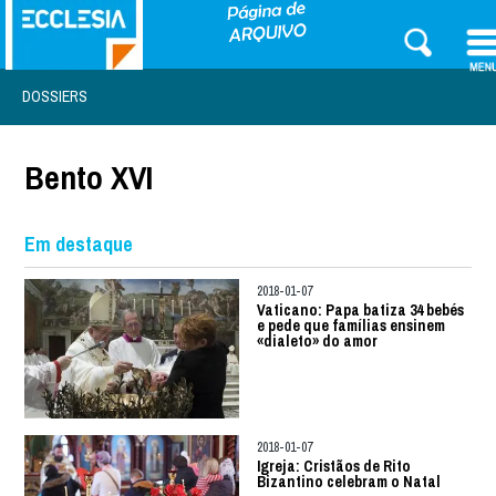
DOSSIERS
Bento XVI
Em destaque
2018-01-07
Vaticano: Papa batiza 34 bebés
e pede que famílias ensinem
«dialeto» do amor
2018-01-07
Igreja: Cristãos de Rito
Bizantino celebram o Natal