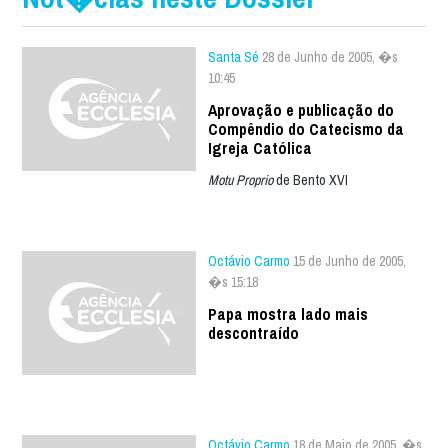
Santa Sé
28 de Junho de 2005, �s
10:45
Aprovação e publicação do
Compêndio do Catecismo da
Igreja Católica
Motu Proprio
de Bento XVI
Octávio Carmo
15 de Junho de 2005,
�s 15:18
Papa mostra lado mais
descontraído
Octávio Carmo
18 de Maio de 2005, �s