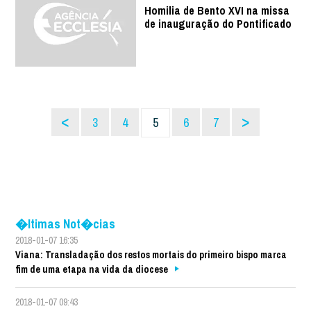
Homilia de Bento XVI na missa
de inauguração do Pontificado
<
>
3
4
5
6
7
�ltimas Not�cias
2018-01-07 16:35
Viana: Transladação dos restos mortais do primeiro bispo marca
fim de uma etapa na vida da diocese
2018-01-07 09:43