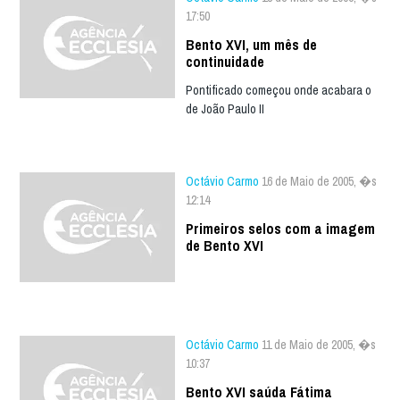
17:50
Bento XVI, um mês de
continuidade
Pontificado começou onde acabara o
de João Paulo II
Octávio Carmo
16 de Maio de 2005, �s
12:14
Primeiros selos com a imagem
de Bento XVI
Octávio Carmo
11 de Maio de 2005, �s
10:37
Bento XVI saúda Fátima