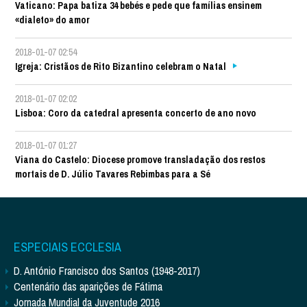
Vaticano: Papa batiza 34 bebés e pede que famílias ensinem
«dialeto» do amor
2018-01-07 02:54
Igreja: Cristãos de Rito Bizantino celebram o Natal
2018-01-07 02:02
Lisboa: Coro da catedral apresenta concerto de ano novo
2018-01-07 01:27
Viana do Castelo: Diocese promove transladação dos restos
mortais de D. Júlio Tavares Rebimbas para a Sé
ESPECIAIS ECCLESIA
D. António Francisco dos Santos (1948-2017)
Centenário das aparições de Fátima
Jornada Mundial da Juventude 2016