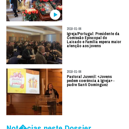
2018-01-06
Igreja/Portugal: Presidente da
Comissão Episcopal do
Laicado e Família espera maior
atenção aos jovens
2018-01-06
Pastoral Juvenil: «Jovens
pedem coerência à Igreja» -
padre Santi Dominguez
Not�cias neste Dossier