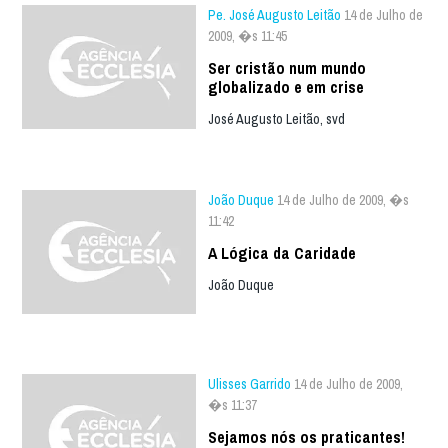
Pe. José Augusto Leitão
14 de Julho de
2009, �s 11:45
Ser cristão num mundo
globalizado e em crise
José Augusto Leitão, svd
João Duque
14 de Julho de 2009, �s
11:42
A Lógica da Caridade
João Duque
Ulisses Garrido
14 de Julho de 2009,
�s 11:37
Sejamos nós os praticantes!