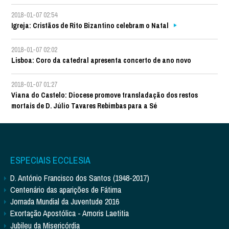
2018-01-07 02:54
Igreja: Cristãos de Rito Bizantino celebram o Natal
2018-01-07 02:02
Lisboa: Coro da catedral apresenta concerto de ano novo
2018-01-07 01:27
Viana do Castelo: Diocese promove transladação dos restos
mortais de D. Júlio Tavares Rebimbas para a Sé
ESPECIAIS ECCLESIA
D. António Francisco dos Santos (1948-2017)
Centenário das aparições de Fátima
Jornada Mundial da Juventude 2016
Exortação Apostólica - Amoris Laetitia
Jubileu da Misericórdia