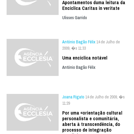
Apontamentos duma leitura da
Encíclica Caritas in veritate
Ulisses Garrido
António Bagão Félix
14 de Julho de
2009, �s 11:33
Uma encíclica notável
António Bagão Félix
Joana Rigato
14 de Julho de 2009, �s
11:29
Por uma «orientação cultural
personalista e comunitária,
aberta à transcendência, do
processo de integração