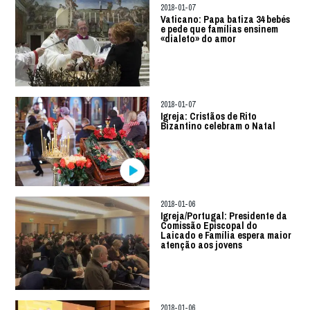
2018-01-07
Vaticano: Papa batiza 34 bebés
e pede que famílias ensinem
«dialeto» do amor
2018-01-07
Igreja: Cristãos de Rito
Bizantino celebram o Natal
2018-01-06
Igreja/Portugal: Presidente da
Comissão Episcopal do
Laicado e Família espera maior
atenção aos jovens
2018-01-06