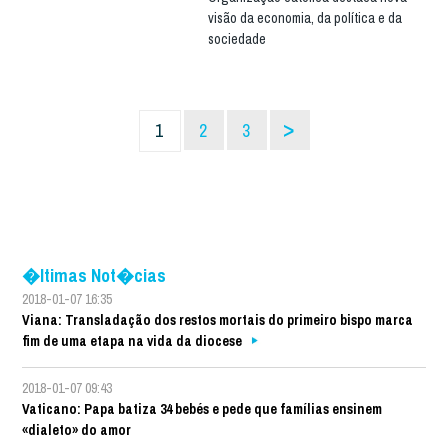
visão da economia, da política e da
sociedade
>
1
2
3
�ltimas Not�cias
2018-01-07 16:35
Viana: Transladação dos restos mortais do primeiro bispo marca
fim de uma etapa na vida da diocese
2018-01-07 09:43
Vaticano: Papa batiza 34 bebés e pede que famílias ensinem
«dialeto» do amor