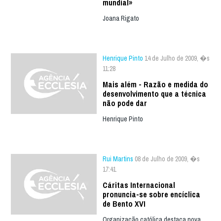
mundial»
Joana Rigato
Henrique Pinto
14 de Julho de 2009, �s
11:28
Mais além - Razão e medida do
desenvolvimento que a técnica
não pode dar
Henrique Pinto
Rui Martins
08 de Julho de 2009, �s
17:41
Cáritas Internacional
pronuncia-se sobre encíclica
de Bento XVI
Organização católica destaca nova