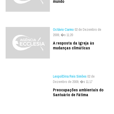
mundo
Octávio Carmo
02 de Dezembro de
2009, �s 11:20
A resposta da Igreja às
mudanças climáticas
LeopolDina Reis Simões
02 de
Dezembro de 2009, �s 11:17
Preocupações ambientais do
Santuário de Fátima