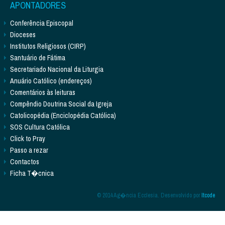
APONTADORES
Conferência Episcopal
Dioceses
Institutos Religiosos (CIRP)
Santuário de Fátima
Secretariado Nacional da Liturgia
Anuário Católico (endereços)
Comentários às leituras
Compêndio Doutrina Social da Igreja
Catolicopédia (Enciclopédia Católica)
SOS Cultura Católica
Click to Pray
Passo a rezar
Contactos
Ficha T�cnica
© 2014 Ag�ncia Ecclesia. Desenvolvido por
Itcode