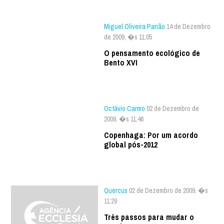
Miguel Oliveira Panão
14 de Dezembro
de 2009, �s 11:05
O pensamento ecológico de
Bento XVI
Octávio Carmo
02 de Dezembro de
2009, �s 11:46
Copenhaga: Por um acordo
global pós-2012
Quercus
02 de Dezembro de 2009, �s
11:29
Três passos para mudar o