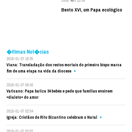
2009, �s 10:59
Bento XVI, um Papa ecológico
�ltimas Not�cias
2018-01-07 16:35
Viana: Transladação dos restos mortais do primeiro bispo marca
fim de uma etapa na vida da diocese
2018-01-07 09:43
Vaticano: Papa batiza 34 bebés e pede que famílias ensinem
«dialeto» do amor
2018-01-07 02:54
Igreja: Cristãos de Rito Bizantino celebram o Natal
2018-01-07 02:02