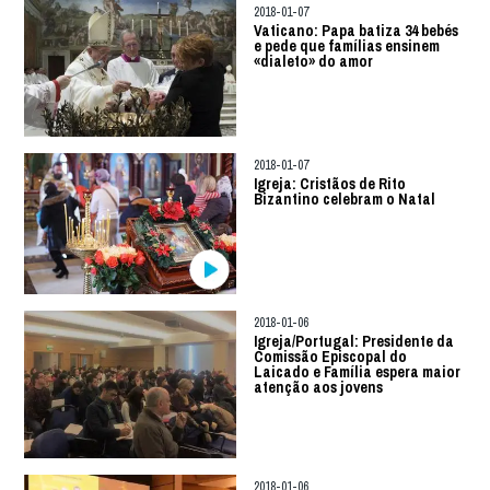
2018-01-07
Vaticano: Papa batiza 34 bebés
e pede que famílias ensinem
«dialeto» do amor
2018-01-07
Igreja: Cristãos de Rito
Bizantino celebram o Natal
2018-01-06
Igreja/Portugal: Presidente da
Comissão Episcopal do
Laicado e Família espera maior
atenção aos jovens
2018-01-06