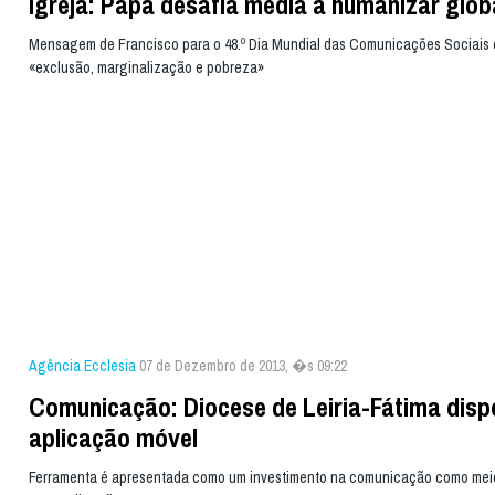
Igreja: Papa desafia media a humanizar glob
Mensagem de Francisco para o 48.º Dia Mundial das Comunicações Sociais
«exclusão, marginalização e pobreza»
Agência Ecclesia
07 de Dezembro de 2013, �s 09:22
Comunicação: Diocese de Leiria-Fátima disp
aplicação móvel
Ferramenta é apresentada como um investimento na comunicação como mei