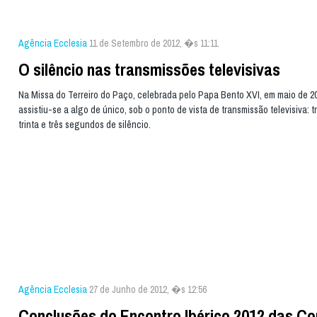
Agência Ecclesia
11 de Setembro de 2012, �s 11:11
O silêncio nas transmissões televisivas
Na Missa do Terreiro do Paço, celebrada pelo Papa Bento XVI, em maio de 20
assistiu-se a algo de único, sob o ponto de vista de transmissão televisiva: t
trinta e três segundos de silêncio.
Agência Ecclesia
27 de Junho de 2012, �s 12:56
Conclusões do Encontro Ibérico 2012 das C