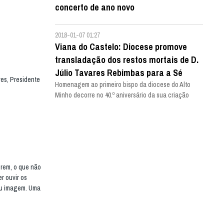
concerto de ano novo
2018-01-07 01:27
Viana do Castelo: Diocese promove
transladação dos restos mortais de D.
Júlio Tavares Rebimbas para a Sé
es, Presidente
Homenagem ao primeiro bispo da diocese do Alto
Minho decorre no 40.º aniversário da sua criação
erem, o que não
r ouvir os
 ou imagem. Uma