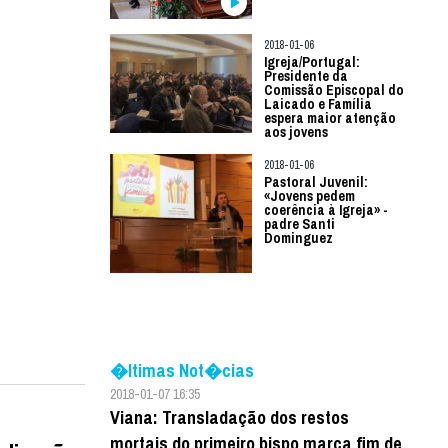
2018-01-06
Igreja/Portugal:
Presidente da
Comissão Episcopal do
Laicado e Família
espera maior atenção
aos jovens
2018-01-06
Pastoral Juvenil:
«Jovens pedem
coerência à Igreja» -
padre Santi
Dominguez
�ltimas Not�cias
2018-01-07 16:35
Viana: Transladação dos restos
mortais do primeiro bispo marca fim de