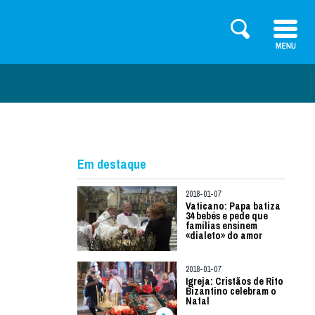
Em destaque
2018-01-07
Vaticano: Papa batiza
34 bebés e pede que
famílias ensinem
«dialeto» do amor
2018-01-07
Igreja: Cristãos de Rito
Bizantino celebram o
Natal