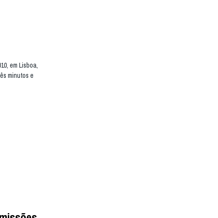
10, em Lisboa,
rês minutos e
omissões