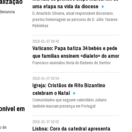
alização
uma etapa na vida da diocese
 denuncia
D. Anacleto Oliveira, atual responsável diocesano,
prestou homenagem ao percurso de D. Júlio Tavares
Rebimbas
2018-01-07 09:43
Vaticano: Papa batiza 34 bebés e pede
que famílias ensinem «dialeto» do amor
Francisco assinalou festa do Batismo do Senhor
2018-01-07 02:54
Igreja: Cristãos de Rito Bizantino
celebram o Natal
Comunidades que seguem calendário Juliano
também marcam presença em Portugal
onível em
2018-01-07 02:02
o de
Lisboa: Coro da catedral apresenta