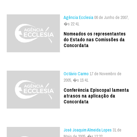
Agência Ecclesia
06 de Junho de 2007,
�s 22:41
Nomeados os representantes
do Estado nas Comissões da
Concordata
Octávio Carmo
17 de Novembro de
2005, �s 15:41
Conferência Episcopal lamenta
atrasos na aplicação da
Concordata
José Joaquim Almeida Lopes
31 de
Maio de 2005, �s 12:32