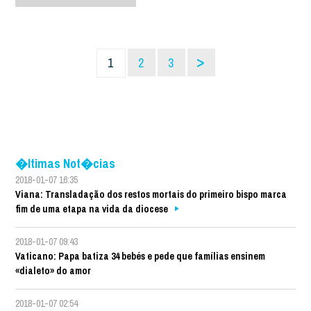
>
1
2
3
�ltimas Not�cias
2018-01-07 16:35
Viana: Transladação dos restos mortais do primeiro bispo marca
fim de uma etapa na vida da diocese
2018-01-07 09:43
Vaticano: Papa batiza 34 bebés e pede que famílias ensinem
«dialeto» do amor
2018-01-07 02:54