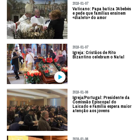
2018-01-07
Vaticano: Papa batiza 34 bebés
e pede que famílias ensinem
«dialeto» do amor
2018-01-07
Igreja: Cristãos de Rito
Bizantino celebram o Natal
2018-01-06
Igreja/Portugal: Presidente da
Comissão Episcopal do
Laicado e Família espera maior
atenção aos jovens
2018-01-06