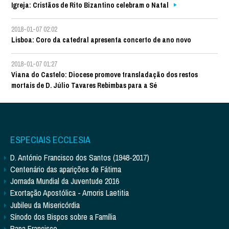
Igreja: Cristãos de Rito Bizantino celebram o Natal
2018-01-07 02:02
Lisboa: Coro da catedral apresenta concerto de ano novo
2018-01-07 01:27
Viana do Castelo: Diocese promove transladação dos restos
mortais de D. Júlio Tavares Rebimbas para a Sé
ESPECIAIS ECCLESIA
D. António Francisco dos Santos (1948-2017)
Centenário das aparições de Fátima
Jornada Mundial da Juventude 2016
Exortação Apostólica - Amoris Laetitia
Jubileu da Misericórdia
Sínodo dos Bispos sobre a Família
Papa Francisco