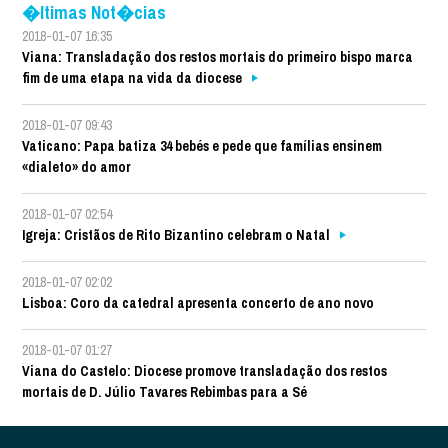
�ltimas Not�cias
2018-01-07 16:35
Viana: Transladação dos restos mortais do primeiro bispo marca
fim de uma etapa na vida da diocese
2018-01-07 09:43
Vaticano: Papa batiza 34 bebés e pede que famílias ensinem
«dialeto» do amor
2018-01-07 02:54
Igreja: Cristãos de Rito Bizantino celebram o Natal
2018-01-07 02:02
Lisboa: Coro da catedral apresenta concerto de ano novo
2018-01-07 01:27
Viana do Castelo: Diocese promove transladação dos restos
mortais de D. Júlio Tavares Rebimbas para a Sé