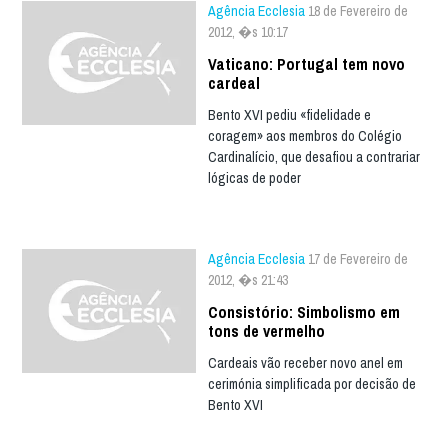
Agência Ecclesia
18 de Fevereiro de
2012, �s 10:17
Vaticano: Portugal tem novo
cardeal
Bento XVI pediu «fidelidade e
coragem» aos membros do Colégio
Cardinalício, que desafiou a contrariar
lógicas de poder
Agência Ecclesia
17 de Fevereiro de
2012, �s 21:43
Consistório: Simbolismo em
tons de vermelho
Cardeais vão receber novo anel em
cerimónia simplificada por decisão de
Bento XVI