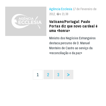
Agência Ecclesia
17 de Fevereiro de
2012, �s 21:38
Vaticano/Portugal: Paulo
Portas diz que novo cardeal é
uma «honra»
Ministro dos Negócios Estrangeiros
destaca percurso de D. Manuel
Monteiro de Castro ao serviço da
«reconciliação e da paz»
>
1
2
3