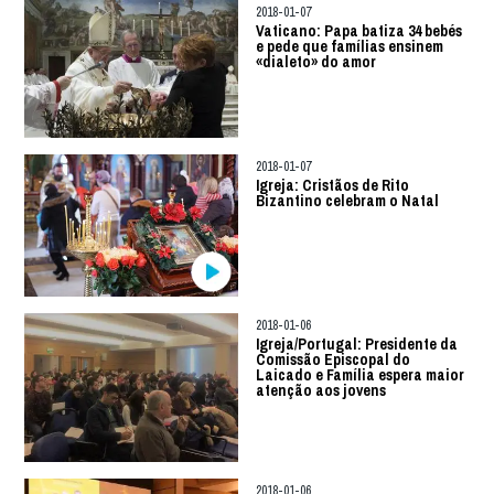
2018-01-07
Vaticano: Papa batiza 34 bebés
e pede que famílias ensinem
«dialeto» do amor
2018-01-07
Igreja: Cristãos de Rito
Bizantino celebram o Natal
2018-01-06
Igreja/Portugal: Presidente da
Comissão Episcopal do
Laicado e Família espera maior
atenção aos jovens
2018-01-06