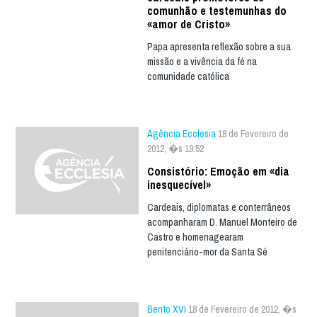
comunhão e testemunhas do
«amor de Cristo»
Papa apresenta reflexão sobre a sua
missão e a vivência da fé na
comunidade católica
Agência Ecclesia
18 de Fevereiro de
2012, �s 19:52
Consistório: Emoção em «dia
inesquecível»
Cardeais, diplomatas e conterrâneos
acompanharam D. Manuel Monteiro de
Castro e homenagearam
penitenciário-mor da Santa Sé
Bento XVI
18 de Fevereiro de 2012, �s