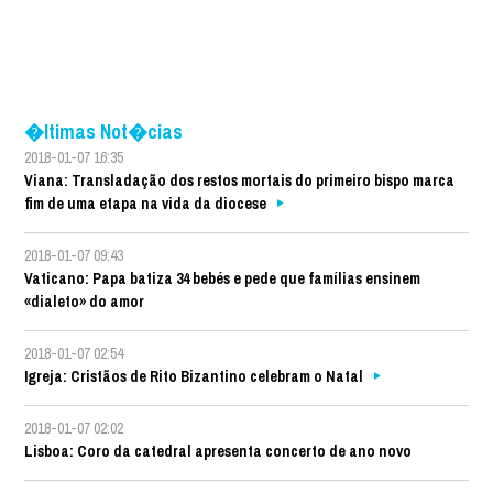
�ltimas Not�cias
2018-01-07 16:35
Viana: Transladação dos restos mortais do primeiro bispo marca
fim de uma etapa na vida da diocese
2018-01-07 09:43
Vaticano: Papa batiza 34 bebés e pede que famílias ensinem
«dialeto» do amor
2018-01-07 02:54
Igreja: Cristãos de Rito Bizantino celebram o Natal
2018-01-07 02:02
Lisboa: Coro da catedral apresenta concerto de ano novo