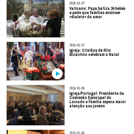
2018-01-07
Vaticano: Papa batiza 34 bebés
e pede que famílias ensinem
«dialeto» do amor
2018-01-07
Igreja: Cristãos de Rito
Bizantino celebram o Natal
2018-01-06
Igreja/Portugal: Presidente da
Comissão Episcopal do
Laicado e Família espera maior
atenção aos jovens
2018-01-06