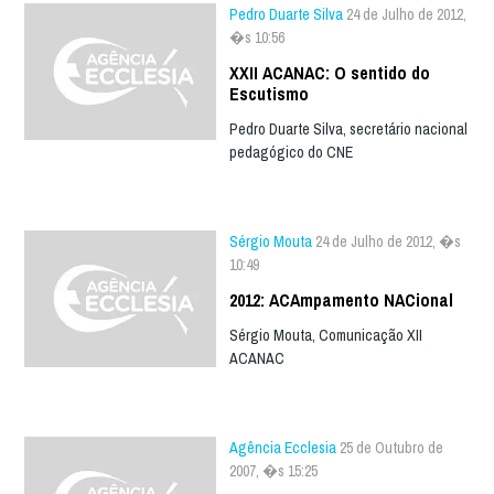
Pedro Duarte Silva
24 de Julho de 2012,
�s 10:56
XXII ACANAC: O sentido do
Escutismo
Pedro Duarte Silva, secretário nacional
pedagógico do CNE
Sérgio Mouta
24 de Julho de 2012, �s
10:49
2012: ACAmpamento NACional
Sérgio Mouta, Comunicação XII
ACANAC
Agência Ecclesia
25 de Outubro de
2007, �s 15:25