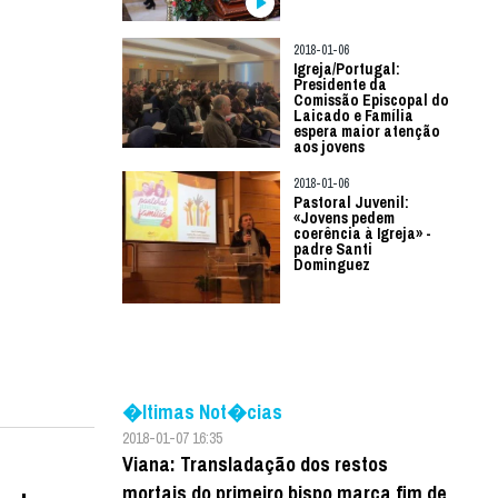
2018-01-06
Igreja/Portugal:
Presidente da
Comissão Episcopal do
Laicado e Família
espera maior atenção
aos jovens
2018-01-06
Pastoral Juvenil:
«Jovens pedem
coerência à Igreja» -
padre Santi
Dominguez
�ltimas Not�cias
2018-01-07 16:35
Viana: Transladação dos restos
mortais do primeiro bispo marca fim de