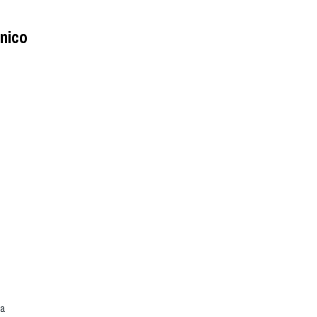
nico
ja