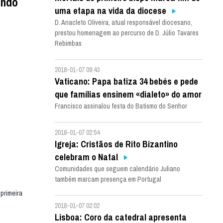
undo
uma etapa na vida da diocese
D. Anacleto Oliveira, atual responsável diocesano,
prestou homenagem ao percurso de D. Júlio Tavares
Rebimbas
2018-01-07 09:43
Vaticano: Papa batiza 34 bebés e pede
que famílias ensinem «dialeto» do amor
Francisco assinalou festa do Batismo do Senhor
2018-01-07 02:54
Igreja: Cristãos de Rito Bizantino
celebram o Natal
Comunidades que seguem calendário Juliano
também marcam presença em Portugal
 primeira
2018-01-07 02:02
Lisboa: Coro da catedral apresenta