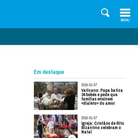
Em destaque
2018-01-07
Vaticano: Papa batiza
34 bebés e pede que
famílias ensinem
«dialeto» do amor
2018-01-07
Igreja: Cristãos de Rito
Bizantino celebram o
Natal