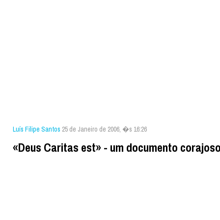
Luís Filipe Santos
25 de Janeiro de 2006, �s 16:26
«Deus Caritas est» - um documento corajos