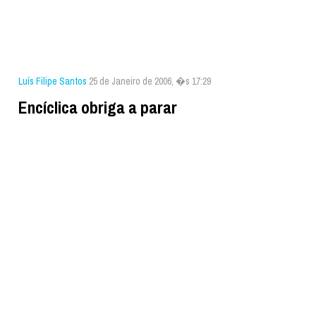
Luís Filipe Santos
25 de Janeiro de 2006, �s 17:29
Encíclica obriga a parar