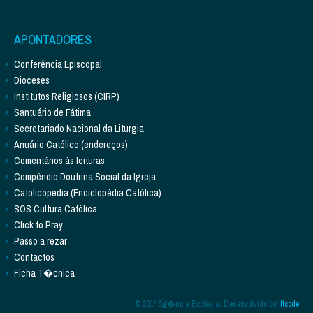
APONTADORES
Conferência Episcopal
Dioceses
Institutos Religiosos (CIRP)
Santuário de Fátima
Secretariado Nacional da Liturgia
Anuário Católico (endereços)
Comentários às leituras
Compêndio Doutrina Social da Igreja
Catolicopédia (Enciclopédia Católica)
SOS Cultura Católica
Click to Pray
Passo a rezar
Contactos
Ficha T�cnica
© 2014 Ag�ncia Ecclesia. Desenvolvido por
Itcode