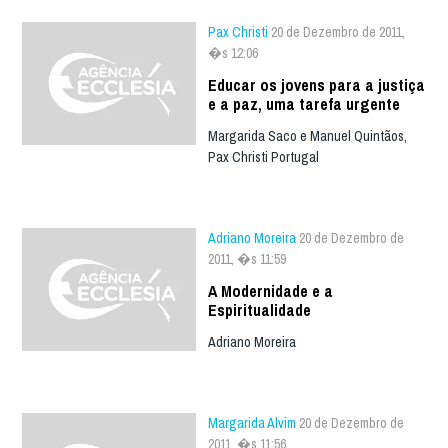
Pax Christi
20 de Dezembro de 2011,
�s 12:06
Educar os jovens para a justiça
e a paz, uma tarefa urgente
Margarida Saco e Manuel Quintãos,
Pax Christi Portugal
Adriano Moreira
20 de Dezembro de
2011, �s 11:59
A Modernidade e a
Espiritualidade
Adriano Moreira
Margarida Alvim
20 de Dezembro de
2011, �s 11:56