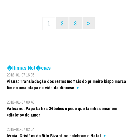
>
1
2
3
�ltimas Not�cias
2018-01-07 16:35
Viana: Transladação dos restos mortais do primeiro bispo marca
fim de uma etapa na vida da diocese
2018-01-07 09:43
Vaticano: Papa batiza 34 bebés e pede que famílias ensinem
«dialeto» do amor
2018-01-07 02:54
Igreja: Cristãos de Rito Bizantino celebram o Natal