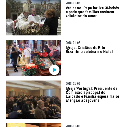
2018-01-07
Vaticano: Papa batiza 34 bebés
e pede que famílias ensinem
«dialeto» do amor
2018-01-07
Igreja: Cristãos de Rito
Bizantino celebram o Natal
2018-01-06
Igreja/Portugal: Presidente da
Comissão Episcopal do
Laicado e Família espera maior
atenção aos jovens
2018-01-06