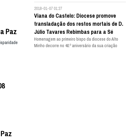
2018-01-07 01:27
Viana do Castelo: Diocese promove
transladação dos restos mortais de D.
da Paz
Júlio Tavares Rebimbas para a Sé
Homenagem ao primeiro bispo da diocese do Alto
isparidade
Minho decorre no 40.º aniversário da sua criação
08
 Paz