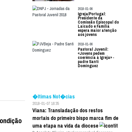
2018-01-06
Igreja/Portugal:
Presidente da
Comissão Episcopal do
Laicado e Família
espera maior atenção
aos jovens
2018-01-06
Pastoral Juvenil:
«Jovens pedem
coerência à Igreja» -
padre Santi
Dominguez
�ltimas Not�cias
2018-01-07 16:35
Viana: Transladação dos restos
mortais do primeiro bispo marca fim de
condição
uma etapa na vida da diocese