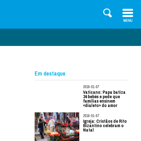
Em destaque
2018-01-07
Vaticano: Papa batiza
34 bebés e pede que
famílias ensinem
«dialeto» do amor
2018-01-07
Igreja: Cristãos de Rito
Bizantino celebram o
Natal