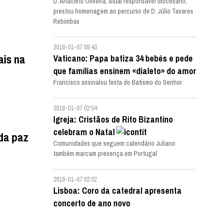
D. Anacleto Oliveira, atual responsável diocesano,
prestou homenagem ao percurso de D. Júlio Tavares
Rebimbas
2018-01-07 09:43
ais na
Vaticano: Papa batiza 34 bebés e pede
que famílias ensinem «dialeto» do amor
Francisco assinalou festa do Batismo do Senhor
2018-01-07 02:54
Igreja: Cristãos de Rito Bizantino
celebram o Natal
 da paz
Comunidades que seguem calendário Juliano
também marcam presença em Portugal
2018-01-07 02:02
Lisboa: Coro da catedral apresenta
concerto de ano novo