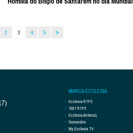
Homilia do Bispo de Santarém no dia Mundia
>
2
3
4
5
MARCA ECCLESIA
17)
Ecclesia RTP2
70X7 RTP2
Ecclesia Antena1
Semanário
My Ecclesia TV