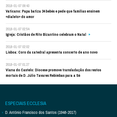
2018-01-07 09:43
Vaticano: Papa batiza 34 bebés e pede que famílias ensinem
«dialeto» do amor
2018-01-07 02:54
Igreja: Cristãos de Rito Bizantino celebram o Natal
2018-01-07 02:02
Lisboa: Coro da catedral apresenta concerto de ano novo
2018-01-07 01:27
Viana do Castelo: Diocese promove transladação dos restos
mortais de D. Júlio Tavares Rebimbas para a Sé
ESPECIAIS ECCLESIA
D. António Francisco dos Santos (1948-2017)