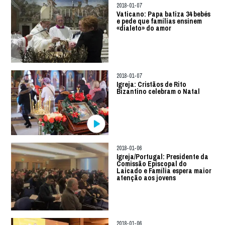
2018-01-07
Vaticano: Papa batiza 34 bebés
e pede que famílias ensinem
«dialeto» do amor
2018-01-07
Igreja: Cristãos de Rito
Bizantino celebram o Natal
2018-01-06
Igreja/Portugal: Presidente da
Comissão Episcopal do
Laicado e Família espera maior
atenção aos jovens
2018-01-06