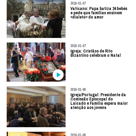
2018-01-07
Vaticano: Papa batiza 34 bebés
e pede que famílias ensinem
«dialeto» do amor
2018-01-07
Igreja: Cristãos de Rito
Bizantino celebram o Natal
2018-01-06
Igreja/Portugal: Presidente da
Comissão Episcopal do
Laicado e Família espera maior
atenção aos jovens
2018-01-06