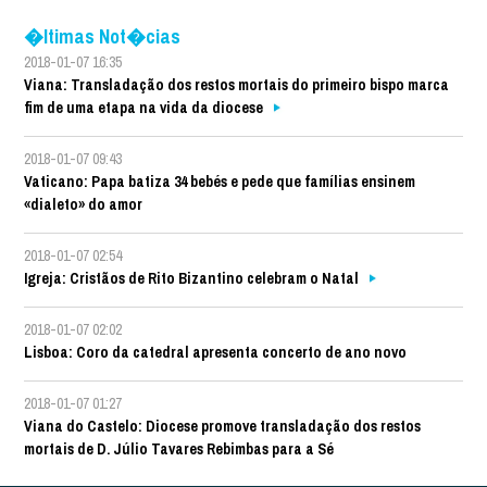
�ltimas Not�cias
2018-01-07 16:35
Viana: Transladação dos restos mortais do primeiro bispo marca
fim de uma etapa na vida da diocese
2018-01-07 09:43
Vaticano: Papa batiza 34 bebés e pede que famílias ensinem
«dialeto» do amor
2018-01-07 02:54
Igreja: Cristãos de Rito Bizantino celebram o Natal
2018-01-07 02:02
Lisboa: Coro da catedral apresenta concerto de ano novo
2018-01-07 01:27
Viana do Castelo: Diocese promove transladação dos restos
mortais de D. Júlio Tavares Rebimbas para a Sé