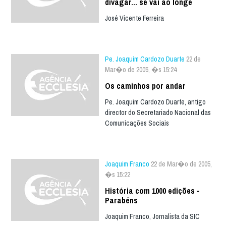
divagar... se vai ao longe
José Vicente Ferreira
Pe. Joaquim Cardozo Duarte
22 de
Mar�o de 2005, �s 15:24
Os caminhos por andar
Pe. Joaquim Cardozo Duarte, antigo
director do Secretariado Nacional das
Comunicações Sociais
Joaquim Franco
22 de Mar�o de 2005,
�s 15:22
História com 1000 edições -
Parabéns
Joaquim Franco, Jornalista da SIC