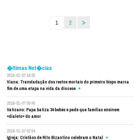
>
1
2
�ltimas Not�cias
2018-01-07 16:35
Viana: Transladação dos restos mortais do primeiro bispo marca
fim de uma etapa na vida da diocese
2018-01-07 09:43
Vaticano: Papa batiza 34 bebés e pede que famílias ensinem
«dialeto» do amor
2018-01-07 02:54
Igreja: Cristãos de Rito Bizantino celebram o Natal