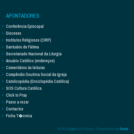
APONTADORES
Conferência Episcopal
Dioceses
Institutos Religiosos (CIRP)
Santuário de Fátima
Secretariado Nacional da Liturgia
Anuário Católico (endereços)
Comentários às leituras
Compêndio Doutrina Social da Igreja
Catolicopédia (Enciclopédia Católica)
SOS Cultura Católica
Click to Pray
Passo a rezar
Contactos
Ficha T�cnica
© 2014 Ag�ncia Ecclesia. Desenvolvido por
Itcode