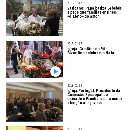
2018-01-07
Vaticano: Papa batiza 34 bebés
e pede que famílias ensinem
«dialeto» do amor
2018-01-07
Igreja: Cristãos de Rito
Bizantino celebram o Natal
2018-01-06
Igreja/Portugal: Presidente da
Comissão Episcopal do
Laicado e Família espera maior
atenção aos jovens
2018-01-06