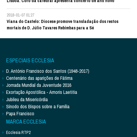
Lisboa: Coro da catedral apresenta concerto de ano novo
2018-01-07 01:27
Viana do Castelo: Diocese promove transladação dos restos
mortais de D. Júlio Tavares Rebimbas para a Sé
ESPECIAIS ECCLESIA
D. António Francisco dos Santos (1948-2017)
Centenário das aparições de Fátima
Jornada Mundial da Juventude 2016
Exortação Apostólica - Amoris Laetitia
Jubileu da Misericórdia
Sínodo dos Bispos sobre a Família
Papa Francisco
MARCA ECCLESIA
Ecclesia RTP2