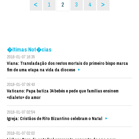
<
>
1
2
3
4
�ltimas Not�cias
2018-01-07 16:35
Viana: Transladação dos restos mortais do primeiro bispo marca
fim de uma etapa na vida da diocese
2018-01-07 09:43
Vaticano: Papa batiza 34 bebés e pede que famílias ensinem
«dialeto» do amor
2018-01-07 02:54
Igreja: Cristãos de Rito Bizantino celebram o Natal
2018-01-07 02:02