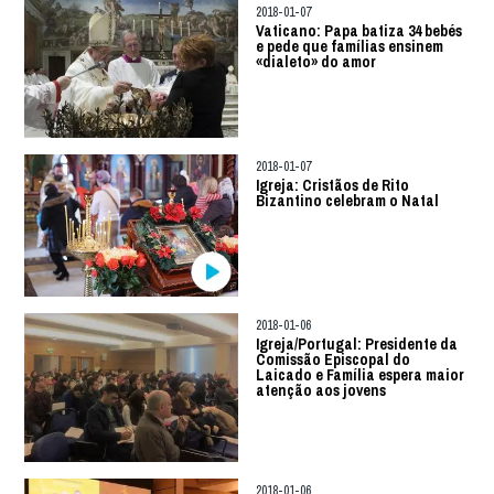
2018-01-07
Vaticano: Papa batiza 34 bebés
e pede que famílias ensinem
«dialeto» do amor
2018-01-07
Igreja: Cristãos de Rito
Bizantino celebram o Natal
2018-01-06
Igreja/Portugal: Presidente da
Comissão Episcopal do
Laicado e Família espera maior
atenção aos jovens
2018-01-06