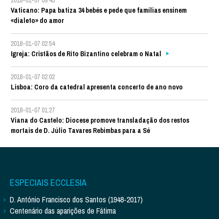
Vaticano: Papa batiza 34 bebés e pede que famílias ensinem
«dialeto» do amor
2018-01-07 02:54
Igreja: Cristãos de Rito Bizantino celebram o Natal
2018-01-07 02:02
Lisboa: Coro da catedral apresenta concerto de ano novo
2018-01-07 01:27
Viana do Castelo: Diocese promove transladação dos restos
mortais de D. Júlio Tavares Rebimbas para a Sé
ESPECIAIS ECCLESIA
D. António Francisco dos Santos (1948-2017)
Centenário das aparições de Fátima