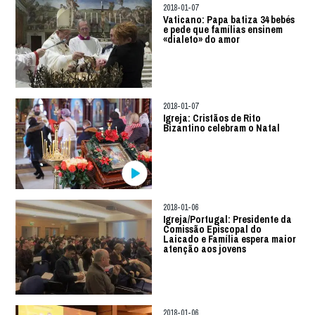
2018-01-07
Vaticano: Papa batiza 34 bebés
e pede que famílias ensinem
«dialeto» do amor
2018-01-07
Igreja: Cristãos de Rito
Bizantino celebram o Natal
2018-01-06
Igreja/Portugal: Presidente da
Comissão Episcopal do
Laicado e Família espera maior
atenção aos jovens
2018-01-06