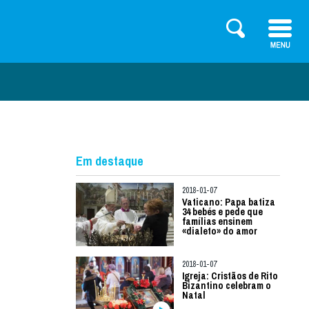
Em destaque
2018-01-07
Vaticano: Papa batiza
34 bebés e pede que
famílias ensinem
«dialeto» do amor
2018-01-07
Igreja: Cristãos de Rito
Bizantino celebram o
Natal