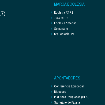
MARCA ECCLESIA
17)
Ecclesia RTP2
70X7 RTP2
Ecclesia Antena1
Semanário
My Ecclesia TV
APONTADORES
Conferência Episcopal
Dioceses
Institutos Religiosos (CIRP)
Santuário de Fátima