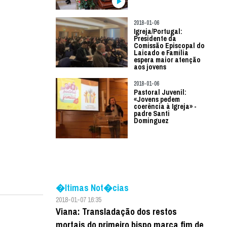
2018-01-06
Igreja/Portugal:
Presidente da
Comissão Episcopal do
Laicado e Família
espera maior atenção
aos jovens
2018-01-06
Pastoral Juvenil:
«Jovens pedem
coerência à Igreja» -
padre Santi
Dominguez
�ltimas Not�cias
2018-01-07 16:35
Viana: Transladação dos restos
mortais do primeiro bispo marca fim de