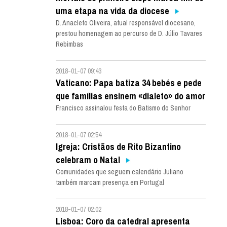
uma etapa na vida da diocese
D. Anacleto Oliveira, atual responsável diocesano,
prestou homenagem ao percurso de D. Júlio Tavares
Rebimbas
2018-01-07 09:43
Vaticano: Papa batiza 34 bebés e pede
que famílias ensinem «dialeto» do amor
Francisco assinalou festa do Batismo do Senhor
2018-01-07 02:54
Igreja: Cristãos de Rito Bizantino
celebram o Natal
Comunidades que seguem calendário Juliano
também marcam presença em Portugal
2018-01-07 02:02
Lisboa: Coro da catedral apresenta