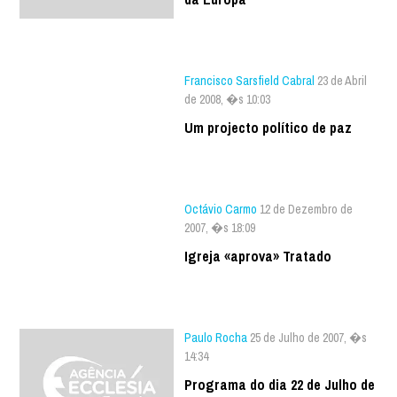
Francisco Sarsfield Cabral
23 de Abril
de 2008, �s 10:03
Um projecto político de paz
Octávio Carmo
12 de Dezembro de
2007, �s 18:09
Igreja «aprova» Tratado
Paulo Rocha
25 de Julho de 2007, �s
14:34
Programa do dia 22 de Julho de