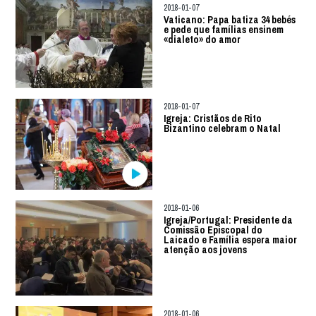
2018-01-07
Vaticano: Papa batiza 34 bebés
e pede que famílias ensinem
«dialeto» do amor
2018-01-07
Igreja: Cristãos de Rito
Bizantino celebram o Natal
2018-01-06
Igreja/Portugal: Presidente da
Comissão Episcopal do
Laicado e Família espera maior
atenção aos jovens
2018-01-06