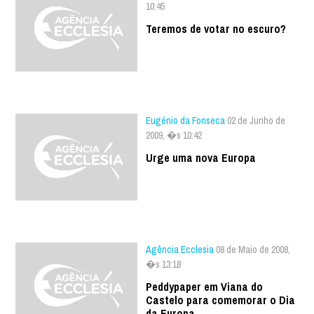
10:45
Teremos de votar no escuro?
Eugénio da Fonseca
02 de Junho de
2009, �s 10:42
Urge uma nova Europa
Agência Ecclesia
08 de Maio de 2008,
�s 13:18
Peddypaper em Viana do
Castelo para comemorar o Dia
da Europa