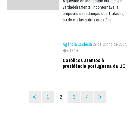
A questão da identidade europeia é,
verdadeiramente, incontornável a
propósito da redacção dos Tratados,
ou de muitas outras questões
Agência Ecclesia
29 de Junho de 2007,
�s 17:14
Católicos atentos à
presidência portuguesa da UE
<
>
1
2
3
4