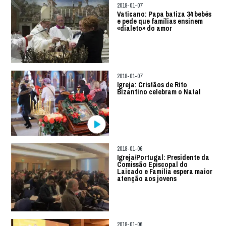
2018-01-07
Vaticano: Papa batiza 34 bebés
e pede que famílias ensinem
«dialeto» do amor
2018-01-07
Igreja: Cristãos de Rito
Bizantino celebram o Natal
2018-01-06
Igreja/Portugal: Presidente da
Comissão Episcopal do
Laicado e Família espera maior
atenção aos jovens
2018-01-06