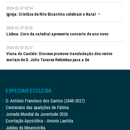
2018-01-07 02:54
Igreja: Cristãos de Rito Bizantino celebram o Natal
2018-01-07 02:02
Lisboa: Coro da catedral apresenta concerto de ano novo
2018-01-07 01:27
Viana do Castelo: Diocese promove transladação dos restos
mortais de D. Júlio Tavares Rebimbas para a Sé
ESPECIAIS ECCLESIA
D. António Francisco dos Santos (1948-2017)
Centenário das aparições de Fátima
Jornada Mundial da Juventude 2016
Exortação Apostólica - Amoris Laetitia
Jubileu da Misericórdia