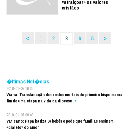
«atraiçoar» os valores
cristãos
<
>
1
2
3
4
5
�ltimas Not�cias
2018-01-07 16:35
Viana: Transladação dos restos mortais do primeiro bispo marca
fim de uma etapa na vida da diocese
2018-01-07 09:43
Vaticano: Papa batiza 34 bebés e pede que famílias ensinem
«dialeto» do amor