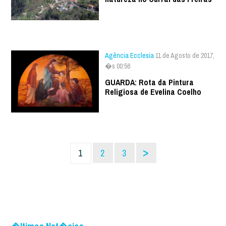
Agência Ecclesia
11 de Agosto de 2017,
�s 00:56
GUARDA: Rota da Pintura
Religiosa de Evelina Coelho
>
1
2
3