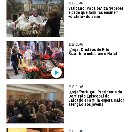
2018-01-07
Vaticano: Papa batiza 34 bebés
e pede que famílias ensinem
«dialeto» do amor
2018-01-07
Igreja: Cristãos de Rito
Bizantino celebram o Natal
2018-01-06
Igreja/Portugal: Presidente da
Comissão Episcopal do
Laicado e Família espera maior
atenção aos jovens
2018-01-06