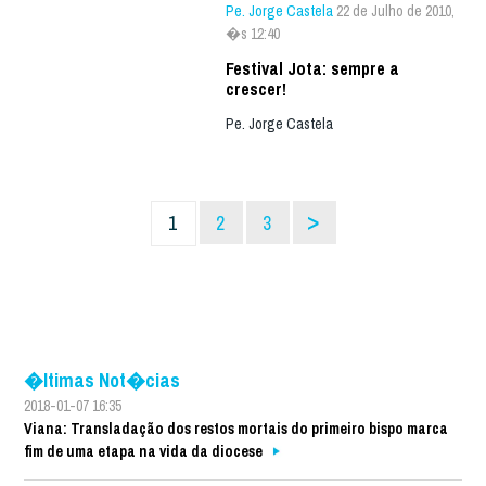
Pe. Jorge Castela
22 de Julho de 2010,
�s 12:40
Festival Jota: sempre a
crescer!
Pe. Jorge Castela
>
1
2
3
�ltimas Not�cias
2018-01-07 16:35
Viana: Transladação dos restos mortais do primeiro bispo marca
fim de uma etapa na vida da diocese