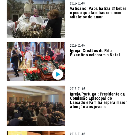
2018-01-07
Vaticano: Papa batiza 34 bebés
e pede que famílias ensinem
«dialeto» do amor
2018-01-07
Igreja: Cristãos de Rito
Bizantino celebram o Natal
2018-01-06
Igreja/Portugal: Presidente da
Comissão Episcopal do
Laicado e Família espera maior
atenção aos jovens
2018-01-06