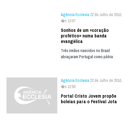
Agência Ecclesia
22 de Julho de 2010,
�s 13:07
Sonhos de um «coração
profético» numa banda
evangélica
Três irmãos nascidos no Brasil
abraçaram Portugal como pátria
Agência Ecclesia
22 de Julho de 2010,
�s 12:50
Portal Cristo Jovem propõe
boleias para o Festival Jota