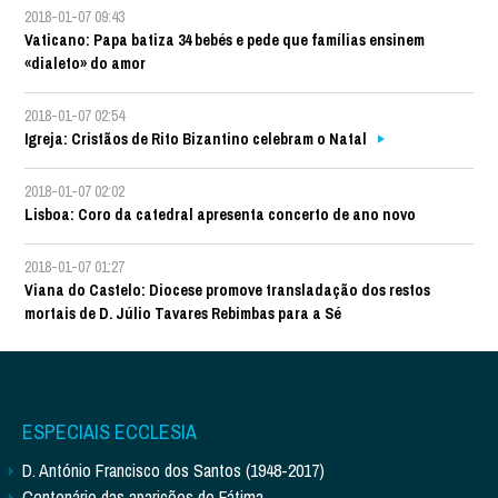
2018-01-07 09:43
Vaticano: Papa batiza 34 bebés e pede que famílias ensinem
«dialeto» do amor
2018-01-07 02:54
Igreja: Cristãos de Rito Bizantino celebram o Natal
2018-01-07 02:02
Lisboa: Coro da catedral apresenta concerto de ano novo
2018-01-07 01:27
Viana do Castelo: Diocese promove transladação dos restos
mortais de D. Júlio Tavares Rebimbas para a Sé
ESPECIAIS ECCLESIA
D. António Francisco dos Santos (1948-2017)
Centenário das aparições de Fátima