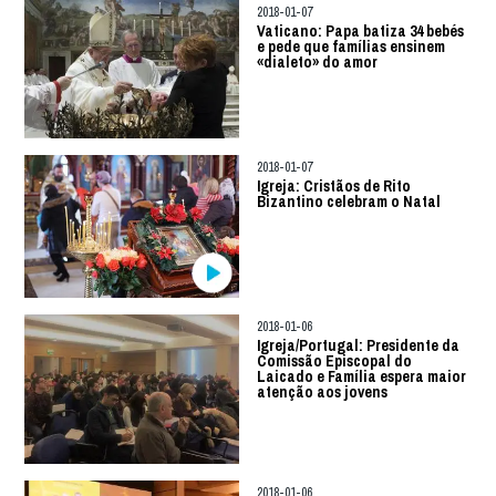
2018-01-07
Vaticano: Papa batiza 34 bebés
e pede que famílias ensinem
«dialeto» do amor
2018-01-07
Igreja: Cristãos de Rito
Bizantino celebram o Natal
2018-01-06
Igreja/Portugal: Presidente da
Comissão Episcopal do
Laicado e Família espera maior
atenção aos jovens
2018-01-06