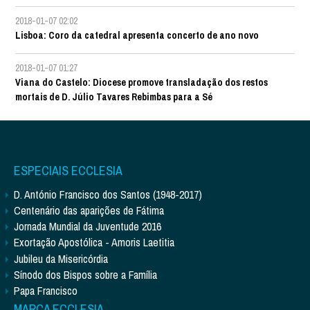
2018-01-07 02:02
Lisboa: Coro da catedral apresenta concerto de ano novo
2018-01-07 01:27
Viana do Castelo: Diocese promove transladação dos restos
mortais de D. Júlio Tavares Rebimbas para a Sé
ESPECIAIS ECCLESIA
D. António Francisco dos Santos (1948-2017)
Centenário das aparições de Fátima
Jornada Mundial da Juventude 2016
Exortação Apostólica - Amoris Laetitia
Jubileu da Misericórdia
Sínodo dos Bispos sobre a Família
Papa Francisco
MARCA ECCLESIA