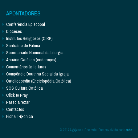
APONTADORES
Conferência Episcopal
Dioceses
Institutos Religiosos (CIRP)
Santuário de Fátima
Secretariado Nacional da Liturgia
Anuário Católico (endereços)
Comentários às leituras
Compêndio Doutrina Social da Igreja
Catolicopédia (Enciclopédia Católica)
SOS Cultura Católica
Click to Pray
Passo a rezar
Contactos
Ficha T�cnica
© 2014 Ag�ncia Ecclesia. Desenvolvido por
Itcode