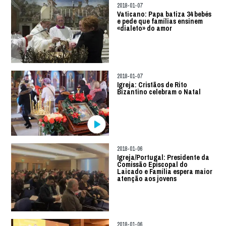
2018-01-07
Vaticano: Papa batiza 34 bebés
e pede que famílias ensinem
«dialeto» do amor
2018-01-07
Igreja: Cristãos de Rito
Bizantino celebram o Natal
2018-01-06
Igreja/Portugal: Presidente da
Comissão Episcopal do
Laicado e Família espera maior
atenção aos jovens
2018-01-06