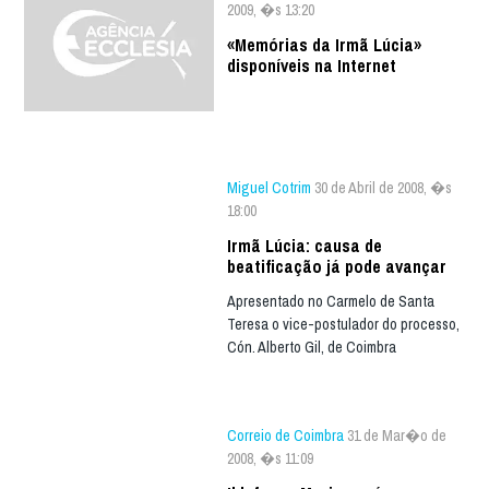
2009, �s 13:20
«Memórias da Irmã Lúcia»
disponíveis na Internet
Miguel Cotrim
30 de Abril de 2008, �s
18:00
Irmã Lúcia: causa de
beatificação já pode avançar
Apresentado no Carmelo de Santa
Teresa o vice-postulador do processo,
Cón. Alberto Gil, de Coimbra
Correio de Coimbra
31 de Mar�o de
2008, �s 11:09