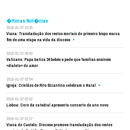
�ltimas Not�cias
2018-01-07 16:35
Viana: Transladação dos restos mortais do primeiro bispo marca
fim de uma etapa na vida da diocese
2018-01-07 09:43
Vaticano: Papa batiza 34 bebés e pede que famílias ensinem
«dialeto» do amor
2018-01-07 02:54
Igreja: Cristãos de Rito Bizantino celebram o Natal
2018-01-07 02:02
Lisboa: Coro da catedral apresenta concerto de ano novo
2018-01-07 01:27
Viana do Castelo: Diocese promove transladação dos restos