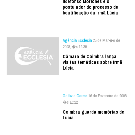
Ildefonso Moriones é o
postulador do processo de
beatificação da Irmã Lúcia
Agência Ecclesia
25 de Mar�o de
2008, �s 14:39
Câmara de Coimbra lança
visitas temáticas sobre Irmã
Lúcia
Octávio Carmo
16 de Fevereiro de 2008,
�s 16:22
Coimbra guarda memórias de
Lúcia