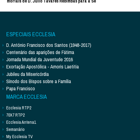
mortais de D. Júlio Tavares Rebimbas para a Sé
ESPECIAIS ECCLESIA
D. António Francisco dos Santos (1948-2017)
Centenário das aparições de Fátima
Jornada Mundial da Juventude 2016
Exortação Apostólica - Amoris Laetitia
Jubileu da Misericórdia
Sínodo dos Bispos sobre a Família
Papa Francisco
MARCA ECCLESIA
Ecclesia RTP2
70X7 RTP2
Ecclesia Antena1
Semanário
My Ecclesia TV