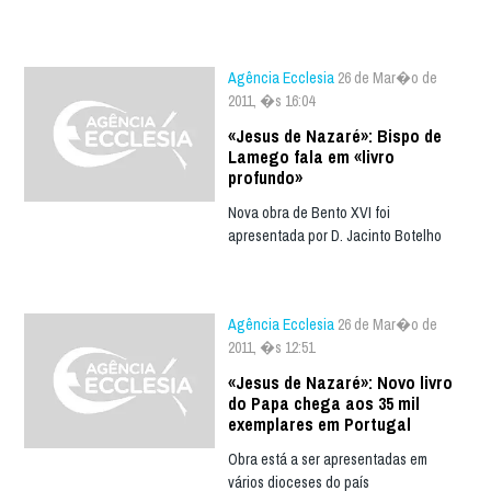
Agência Ecclesia
26 de Mar�o de
2011, �s 16:04
«Jesus de Nazaré»: Bispo de
Lamego fala em «livro
profundo»
Nova obra de Bento XVI foi
apresentada por D. Jacinto Botelho
Agência Ecclesia
26 de Mar�o de
2011, �s 12:51
«Jesus de Nazaré»: Novo livro
do Papa chega aos 35 mil
exemplares em Portugal
Obra está a ser apresentadas em
vários dioceses do país