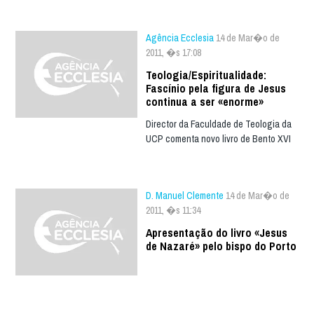
Agência Ecclesia
14 de Mar�o de
2011, �s 17:08
Teologia/Espiritualidade:
Fascínio pela figura de Jesus
continua a ser «enorme»
Director da Faculdade de Teologia da
UCP comenta novo livro de Bento XVI
D. Manuel Clemente
14 de Mar�o de
2011, �s 11:34
Apresentação do livro «Jesus
de Nazaré» pelo bispo do Porto