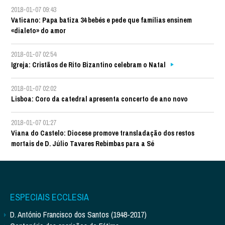
2018-01-07 09:43
Vaticano: Papa batiza 34 bebés e pede que famílias ensinem
«dialeto» do amor
2018-01-07 02:54
Igreja: Cristãos de Rito Bizantino celebram o Natal
2018-01-07 02:02
Lisboa: Coro da catedral apresenta concerto de ano novo
2018-01-07 01:27
Viana do Castelo: Diocese promove transladação dos restos
mortais de D. Júlio Tavares Rebimbas para a Sé
ESPECIAIS ECCLESIA
D. António Francisco dos Santos (1948-2017)