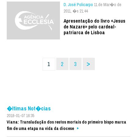
D. José Policarpo
11 de Mar�o de
2011, �s 21:44
Apresentação do livro «Jesus
de Nazaré» pelo cardeal-
patriarca de Lisboa
>
1
2
3
�ltimas Not�cias
2018-01-07 16:35
Viana: Transladação dos restos mortais do primeiro bispo marca
fim de uma etapa na vida da diocese