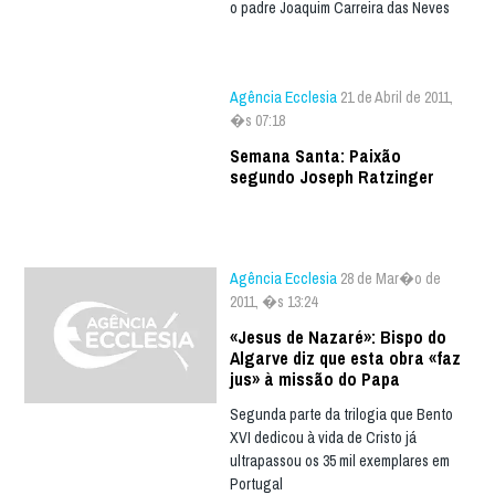
o padre Joaquim Carreira das Neves
Agência Ecclesia
21 de Abril de 2011,
�s 07:18
Semana Santa: Paixão
segundo Joseph Ratzinger
Agência Ecclesia
28 de Mar�o de
2011, �s 13:24
«Jesus de Nazaré»: Bispo do
Algarve diz que esta obra «faz
jus» à missão do Papa
Segunda parte da trilogia que Bento
XVI dedicou à vida de Cristo já
ultrapassou os 35 mil exemplares em
Portugal