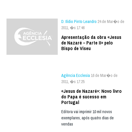
D. Ilídio Pinto Leandro
24 de Mar�o de
2011, �s 17:46
Apresentação da obra «Jesus
de Nazaré – Parte II» pelo
Bispo de Viseu
Agência Ecclesia
16 de Mar�o de
2011, �s 17:25
«Jesus de Nazaré»: Novo livro
do Papa é sucesso em
Portugal
Editora vai imprimir 10 mil novos
exemplares, após quatro dias de
vendas