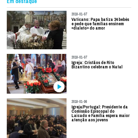
Em destaque
2018-01-07
Vaticano: Papa batiza 34 bebés
e pede que famílias ensinem
«dialeto» do amor
2018-01-07
Igreja: Cristãos de Rito
Bizantino celebram o Natal
2018-01-06
Igreja/Portugal: Presidente da
Comissão Episcopal do
Laicado e Família espera maior
atenção aos jovens