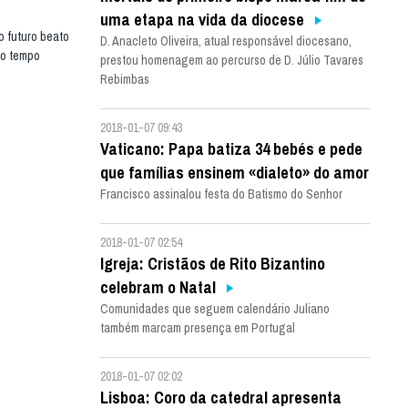
uma etapa na vida da diocese
o futuro beato
D. Anacleto Oliveira, atual responsável diocesano,
do tempo
prestou homenagem ao percurso de D. Júlio Tavares
Rebimbas
2018-01-07 09:43
Vaticano: Papa batiza 34 bebés e pede
que famílias ensinem «dialeto» do amor
Francisco assinalou festa do Batismo do Senhor
2018-01-07 02:54
Igreja: Cristãos de Rito Bizantino
celebram o Natal
Comunidades que seguem calendário Juliano
também marcam presença em Portugal
2018-01-07 02:02
Lisboa: Coro da catedral apresenta