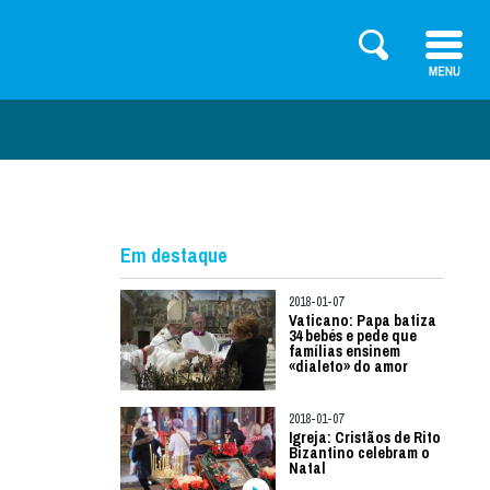
Em destaque
2018-01-07
Vaticano: Papa batiza
34 bebés e pede que
famílias ensinem
«dialeto» do amor
2018-01-07
Igreja: Cristãos de Rito
Bizantino celebram o
Natal