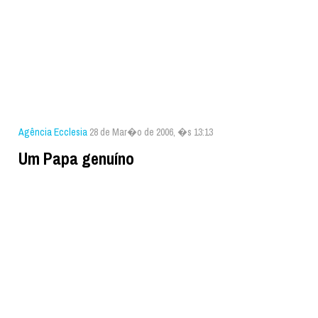
Agência Ecclesia
28 de Mar�o de 2006, �s 13:13
Um Papa genuíno