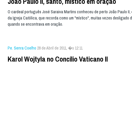
João Paulo II, santo, místico em oração
O cardeal português José Saraiva Martins conheceu de perto João Paulo II, 
da Igreja Católica, que recorda como um "místico", muitas vezes desligado 
quando se encontrava em oração.
Pe. Senra Coelho
28 de Abril de 2011, �s 12:11
Karol Wojtyla no Concílio Vaticano II