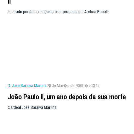
II
Ilustrado por árias religiosas interpretadas por Andrea Bocelli
D. José Saraiva Martins
28 de Mar�o de 2006, �s 13:15
João Paulo II, um ano depois da sua morte
Cardeal José Saraiva Martins