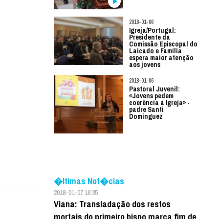
2018-01-06
Igreja/Portugal:
Presidente da
Comissão Episcopal do
Laicado e Família
espera maior atenção
aos jovens
2018-01-06
Pastoral Juvenil:
«Jovens pedem
coerência à Igreja» -
padre Santi
Dominguez
�ltimas Not�cias
2018-01-07 16:35
Viana: Transladação dos restos
mortais do primeiro bispo marca fim de