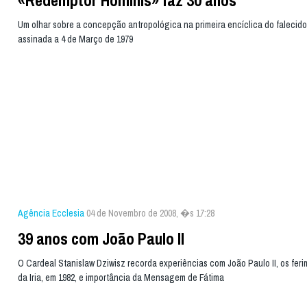
«Redemptor Hominis» faz 30 anos
Um olhar sobre a concepção antropológica na primeira encíclica do falecid
assinada a 4 de Março de 1979
Agência Ecclesia
04 de Novembro de 2008, �s 17:28
39 anos com João Paulo II
O Cardeal Stanislaw Dziwisz recorda experiências com João Paulo II, os fer
da Iria, em 1982, e importância da Mensagem de Fátima