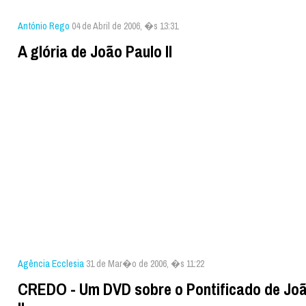
António Rego
04 de Abril de 2006, �s 13:31
A glória de João Paulo II
Agência Ecclesia
31 de Mar�o de 2006, �s 11:22
CREDO - Um DVD sobre o Pontificado de Joã