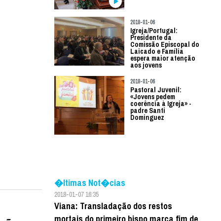
2018-01-06
Igreja/Portugal:
Presidente da
Comissão Episcopal do
Laicado e Família
espera maior atenção
aos jovens
2018-01-06
Pastoral Juvenil:
«Jovens pedem
coerência à Igreja» -
padre Santi
Dominguez
�ltimas Not�cias
2018-01-07 16:35
Viana: Transladação dos restos
mortais do primeiro bispo marca fim de