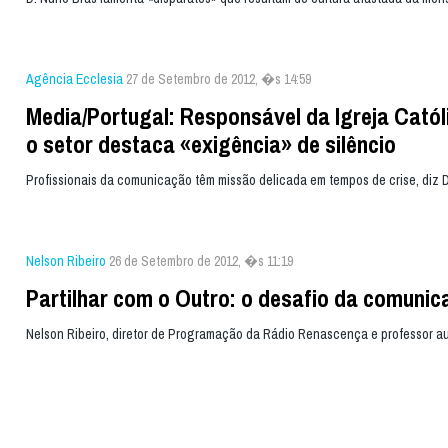
Agência Ecclesia
27 de Setembro de 2012, �s 14:59
Media/Portugal: Responsável da Igreja Catól
o setor destaca «exigência» de silêncio
Profissionais da comunicação têm missão delicada em tempos de crise, diz D
Nelson Ribeiro
26 de Setembro de 2012, �s 11:19
Partilhar com o Outro: o desafio da comuni
Nelson Ribeiro, diretor de Programação da Rádio Renascença e professor au