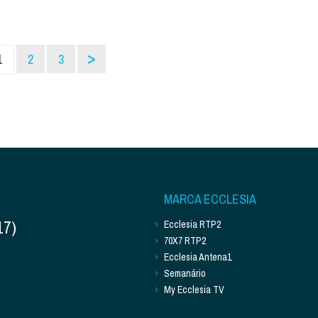
>
1
2
3
MARCA ECCLESIA
17)
Ecclesia RTP2
70X7 RTP2
Ecclesia Antena1
Semanário
My Ecclesia TV