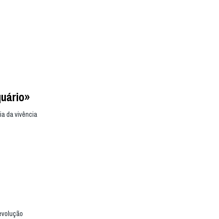
quário»
a da vivência
evolução