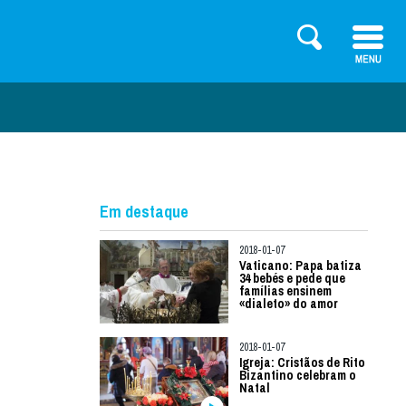
Em destaque
2018-01-07
Vaticano: Papa batiza
34 bebés e pede que
famílias ensinem
«dialeto» do amor
2018-01-07
Igreja: Cristãos de Rito
Bizantino celebram o
Natal