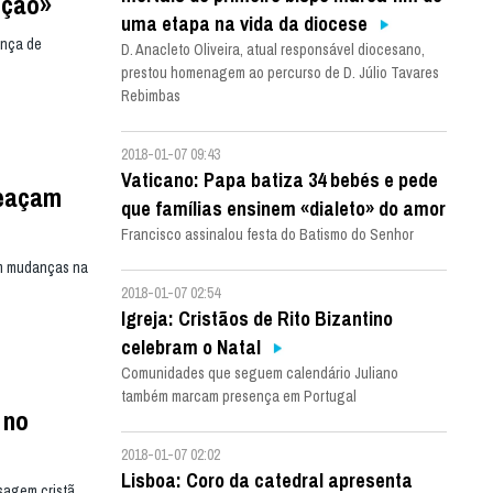
nção»
uma etapa na vida da diocese
ença de
D. Anacleto Oliveira, atual responsável diocesano,
prestou homenagem ao percurso de D. Júlio Tavares
Rebimbas
2018-01-07 09:43
Vaticano: Papa batiza 34 bebés e pede
meaçam
que famílias ensinem «dialeto» do amor
Francisco assinalou festa do Batismo do Senhor
om mudanças na
2018-01-07 02:54
Igreja: Cristãos de Rito Bizantino
celebram o Natal
Comunidades que seguem calendário Juliano
também marcam presença em Portugal
 no
2018-01-07 02:02
Lisboa: Coro da catedral apresenta
sagem cristã