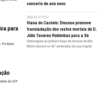
concerto de ano novo
2018-01-07 01:27
Viana do Castelo: Diocese promove
ica para
transladação dos restos mortais de D.
Júlio Tavares Rebimbas para a Sé
Homenagem ao primeiro bispo da diocese do Alto
. Pio Alves
Minho decorre no 40.º aniversário da sua criação
cação
xiliar da UCP