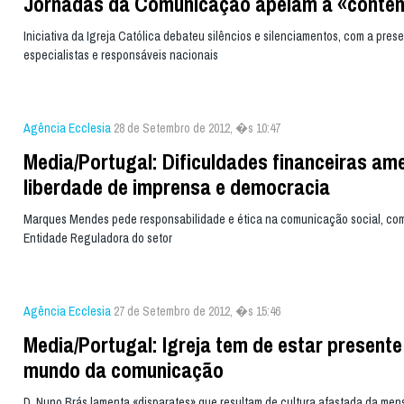
Jornadas da Comunicação apelam à «conte
Iniciativa da Igreja Católica debateu silêncios e silenciamentos, com a pres
especialistas e responsáveis nacionais
Agência Ecclesia
28 de Setembro de 2012, �s 10:47
Media/Portugal: Dificuldades financeiras a
liberdade de imprensa e democracia
Marques Mendes pede responsabilidade e ética na comunicação social, c
Entidade Reguladora do setor
Agência Ecclesia
27 de Setembro de 2012, �s 15:46
Media/Portugal: Igreja tem de estar presente
mundo da comunicação
D. Nuno Brás lamenta «disparates» que resultam de cultura afastada da men