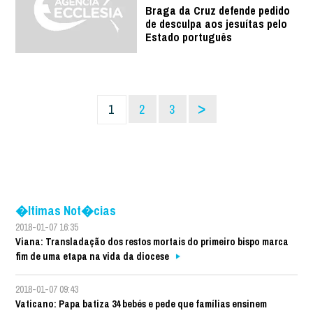
Braga da Cruz defende pedido
de desculpa aos jesuítas pelo
Estado português
>
1
2
3
�ltimas Not�cias
2018-01-07 16:35
Viana: Transladação dos restos mortais do primeiro bispo marca
fim de uma etapa na vida da diocese
2018-01-07 09:43
Vaticano: Papa batiza 34 bebés e pede que famílias ensinem