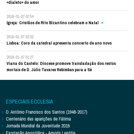
«dialeto» do amor
2018-01-07 02:54
Igreja: Cristãos de Rito Bizantino celebram o Natal
2018-01-07 02:02
Lisboa: Coro da catedral apresenta concerto de ano novo
2018-01-07 01:27
Viana do Castelo: Diocese promove transladação dos restos
mortais de D. Júlio Tavares Rebimbas para a Sé
ESPECIAIS ECCLESIA
D. António Francisco dos Santos (1948-2017)
Centenário das aparições de Fátima
Jornada Mundial da Juventude 2016
Exortação Apostólica - Amoris Laetitia