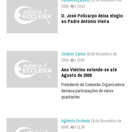
2008, �s 14:13
D. José Policarpo deixa elogio
ao Padre António Vieira
Octávio Carmo
18 de Novembro de
2008, �s 13:07
Ano Vieirino estende-se até
Agosto de 2009
Presidente da Comissão Organizadora
destaca participações de vários
quadrantes
Agência Ecclesia
18 de Novembro de
2008, �s 11:38