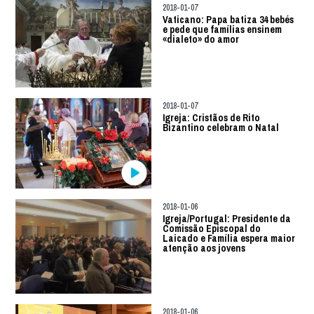
2018-01-07
Vaticano: Papa batiza 34 bebés
e pede que famílias ensinem
«dialeto» do amor
2018-01-07
Igreja: Cristãos de Rito
Bizantino celebram o Natal
2018-01-06
Igreja/Portugal: Presidente da
Comissão Episcopal do
Laicado e Família espera maior
atenção aos jovens
2018-01-06