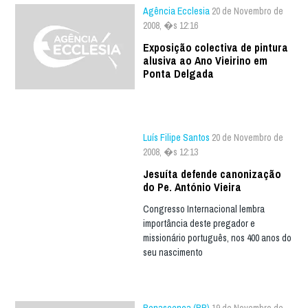
Agência Ecclesia
20 de Novembro de
2008, �s 12:16
Exposição colectiva de pintura
alusiva ao Ano Vieirino em
Ponta Delgada
Luís Filipe Santos
20 de Novembro de
2008, �s 12:13
Jesuíta defende canonização
do Pe. António Vieira
Congresso Internacional lembra
importância deste pregador e
missionário português, nos 400 anos do
seu nascimento
Renascença (RR)
19 de Novembro de