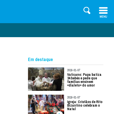
Em destaque
2018-01-07
Vaticano: Papa batiza
34 bebés e pede que
famílias ensinem
«dialeto» do amor
2018-01-07
Igreja: Cristãos de Rito
Bizantino celebram o
Natal