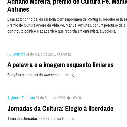
Adriano Moreira, prémio de Cultura Pe. Manu
Antunes
É um actor principal da História Contemporânea de Portugal. Recebe esta se
Prémio de Cultura Árvore da Vida Pe. Manuel Antunes, por um percurso de c
contributo político e académico que recorda em entrevista à Ecclesia.
Rui Martins
31 de Maio de 2009, �s 00:12
A palavra e a imagem enquanto limiares
Funções e desafios de www.snpcultura.org
Agência Ecclesia
31 de Maio de 2009, �s 00:08
Jornadas da Cultura: Elogio à liberdade
Tema das Jornadas da Pastoral da Cultura