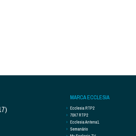
MARCA ECCLESIA
17)
Ecclesia RTP2
70X7 RTP2
Ecclesia Antena1
Semanário
My Ecclesia TV