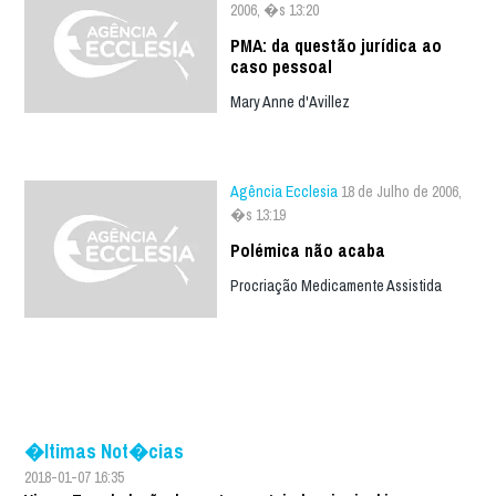
2006, �s 13:20
PMA: da questão jurídica ao
caso pessoal
Mary Anne d'Avillez
Agência Ecclesia
18 de Julho de 2006,
�s 13:19
Polémica não acaba
Procriação Medicamente Assistida
�ltimas Not�cias
2018-01-07 16:35