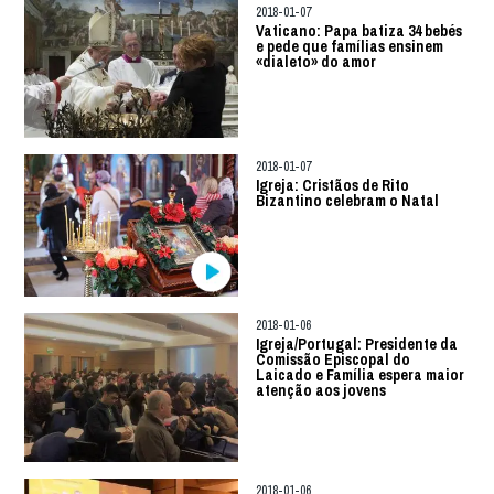
2018-01-07
Vaticano: Papa batiza 34 bebés
e pede que famílias ensinem
«dialeto» do amor
2018-01-07
Igreja: Cristãos de Rito
Bizantino celebram o Natal
2018-01-06
Igreja/Portugal: Presidente da
Comissão Episcopal do
Laicado e Família espera maior
atenção aos jovens
2018-01-06