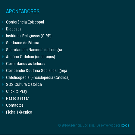
APONTADORES
Conferência Episcopal
Dioceses
Institutos Religiosos (CIRP)
Santuário de Fátima
Secretariado Nacional da Liturgia
Anuário Católico (endereços)
Comentários às leituras
Compêndio Doutrina Social da Igreja
Catolicopédia (Enciclopédia Católica)
SOS Cultura Católica
Click to Pray
Passo a rezar
Contactos
Ficha T�cnica
© 2014 Ag�ncia Ecclesia. Desenvolvido por
Itcode