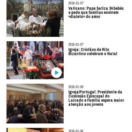
2018-01-07
Vaticano: Papa batiza 34 bebés
e pede que famílias ensinem
«dialeto» do amor
2018-01-07
Igreja: Cristãos de Rito
Bizantino celebram o Natal
2018-01-06
Igreja/Portugal: Presidente da
Comissão Episcopal do
Laicado e Família espera maior
atenção aos jovens
2018-01-06