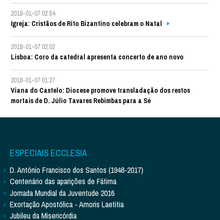
2018-01-07 02:54
Igreja: Cristãos de Rito Bizantino celebram o Natal
2018-01-07 02:02
Lisboa: Coro da catedral apresenta concerto de ano novo
2018-01-07 01:27
Viana do Castelo: Diocese promove transladação dos restos
mortais de D. Júlio Tavares Rebimbas para a Sé
ESPECIAIS ECCLESIA
D. António Francisco dos Santos (1948-2017)
Centenário das aparições de Fátima
Jornada Mundial da Juventude 2016
Exortação Apostólica - Amoris Laetitia
Jubileu da Misericórdia