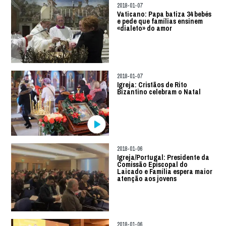
2018-01-07
Vaticano: Papa batiza 34 bebés
e pede que famílias ensinem
«dialeto» do amor
2018-01-07
Igreja: Cristãos de Rito
Bizantino celebram o Natal
2018-01-06
Igreja/Portugal: Presidente da
Comissão Episcopal do
Laicado e Família espera maior
atenção aos jovens
2018-01-06