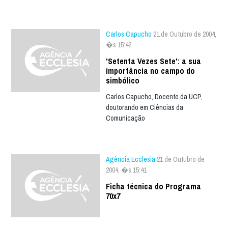
Carlos Capucho
21 de Outubro de 2004,
�s 15:42
'Setenta Vezes Sete': a sua
importância no campo do
simbólico
Carlos Capucho, Docente da UCP,
doutorando em Ciências da
Comunicação
Agência Ecclesia
21 de Outubro de
2004, �s 15:41
Ficha técnica do Programa
70x7