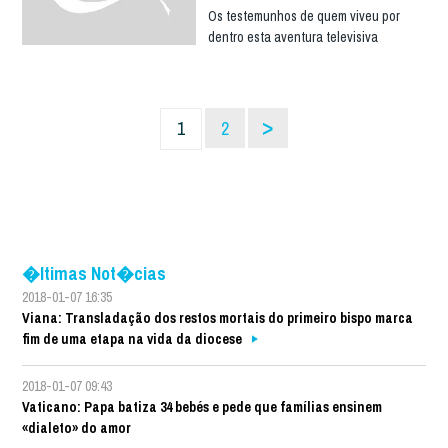
Os testemunhos de quem viveu por
dentro esta aventura televisiva
>
1
2
�ltimas Not�cias
2018-01-07 16:35
Viana: Transladação dos restos mortais do primeiro bispo marca
fim de uma etapa na vida da diocese
2018-01-07 09:43
Vaticano: Papa batiza 34 bebés e pede que famílias ensinem
«dialeto» do amor