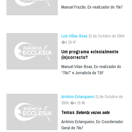
Manuel Frazão, Ex-realizador do 70x7
Luís Villas-Boas
21 de Outubro de 2004,
�s 15:47
Um programa eclesialmente
(in)correcto?
Manuel Vilas-Boas, Ex-realizador do
“70x7” e Jornalista da TSF
António Estanqueiro
21 de Outubro de
2004, �s 15:45
Temas
Setenta vezes sete
António Estanqueiro, Ex-Coordenador
Geral de 70x7