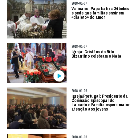
2018-01-07
Vaticano: Papa batiza 34 bebés
e pede que famílias ensinem
«dialeto» do amor
2018-01-07
Igreja: Cristãos de Rito
Bizantino celebram o Natal
2018-01-06
Igreja/Portugal: Presidente da
Comissão Episcopal do
Laicado e Família espera maior
atenção aos jovens
2018-01-06