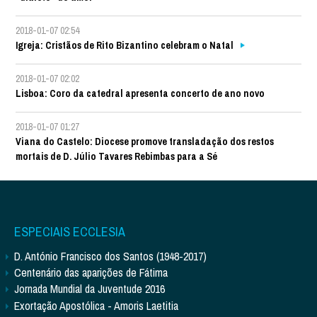
2018-01-07 02:54
Igreja: Cristãos de Rito Bizantino celebram o Natal
2018-01-07 02:02
Lisboa: Coro da catedral apresenta concerto de ano novo
2018-01-07 01:27
Viana do Castelo: Diocese promove transladação dos restos
mortais de D. Júlio Tavares Rebimbas para a Sé
ESPECIAIS ECCLESIA
D. António Francisco dos Santos (1948-2017)
Centenário das aparições de Fátima
Jornada Mundial da Juventude 2016
Exortação Apostólica - Amoris Laetitia