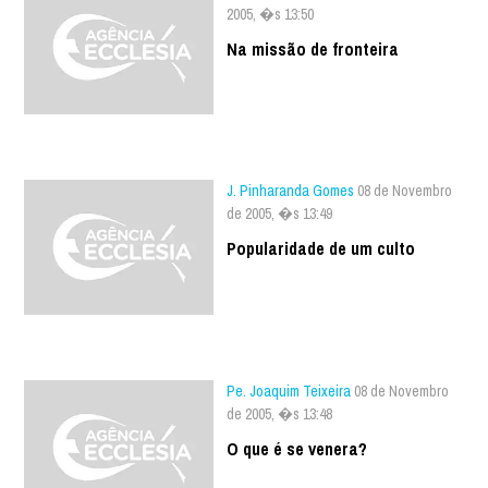
2005, �s 13:50
Na missão de fronteira
J. Pinharanda Gomes
08 de Novembro
de 2005, �s 13:49
Popularidade de um culto
Pe. Joaquim Teixeira
08 de Novembro
de 2005, �s 13:48
O que é se venera?