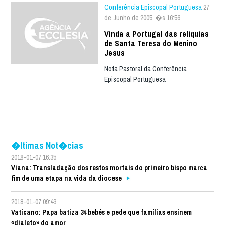
Conferência Episcopal Portuguesa
27
de Junho de 2005, �s 16:56
Vinda a Portugal das relíquias
de Santa Teresa do Menino
Jesus
Nota Pastoral da Conferência
Episcopal Portuguesa
�ltimas Not�cias
2018-01-07 16:35
Viana: Transladação dos restos mortais do primeiro bispo marca
fim de uma etapa na vida da diocese
2018-01-07 09:43
Vaticano: Papa batiza 34 bebés e pede que famílias ensinem
«dialeto» do amor