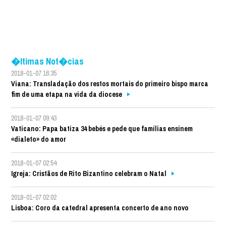
�ltimas Not�cias
2018-01-07 16:35
Viana: Transladação dos restos mortais do primeiro bispo marca
fim de uma etapa na vida da diocese
2018-01-07 09:43
Vaticano: Papa batiza 34 bebés e pede que famílias ensinem
«dialeto» do amor
2018-01-07 02:54
Igreja: Cristãos de Rito Bizantino celebram o Natal
2018-01-07 02:02
Lisboa: Coro da catedral apresenta concerto de ano novo