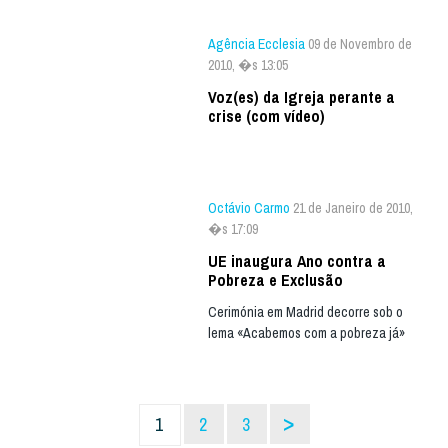
Agência Ecclesia
09 de Novembro de
2010, �s 13:05
Voz(es) da Igreja perante a
crise (com vídeo)
Octávio Carmo
21 de Janeiro de 2010,
�s 17:09
UE inaugura Ano contra a
Pobreza e Exclusão
Cerimónia em Madrid decorre sob o
lema «Acabemos com a pobreza já»
>
1
2
3