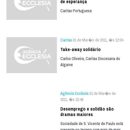
de esperança
Caritas Portuguesa
Caritas
01 de Mar�o de 2011, �s 12:04
Take-away solidário
Carlos Oliveira, Caritas Diocesana do
Algarve
Agência Ecclesia
01 de Mar�o de
2011, �s 10:46
Desemprego e solidão são
dramas maiores
Sociedade de S. Vicente de Paulo está
presente no terreno com mais de mais