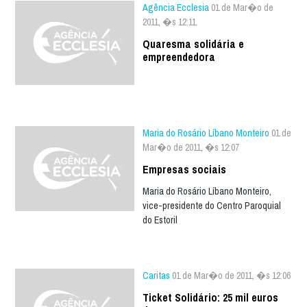
Agência Ecclesia
01 de Mar�o de
2011, �s 12:11
Quaresma solidária e
empreendedora
Maria do Rosário Líbano Monteiro
01 de
Mar�o de 2011, �s 12:07
Empresas sociais
Maria do Rosário Líbano Monteiro,
vice-presidente do Centro Paroquial
do Estoril
Caritas
01 de Mar�o de 2011, �s 12:06
Ticket Solidário: 25 mil euros