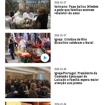
2018-01-07
Vaticano: Papa batiza 34 bebés
e pede que famílias ensinem
«dialeto» do amor
2018-01-07
Igreja: Cristãos de Rito
Bizantino celebram o Natal
2018-01-06
Igreja/Portugal: Presidente da
Comissão Episcopal do
Laicado e Família espera maior
atenção aos jovens
2018-01-06