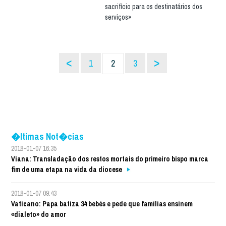
sacrifício para os destinatários dos
serviços»
<
>
1
2
3
�ltimas Not�cias
2018-01-07 16:35
Viana: Transladação dos restos mortais do primeiro bispo marca
fim de uma etapa na vida da diocese
2018-01-07 09:43
Vaticano: Papa batiza 34 bebés e pede que famílias ensinem
«dialeto» do amor