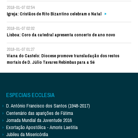
2018-01-07 02:54
Igreja: Cristãos de Rito Bizantino celebram o Natal
2018-01-07 02:02
Lisboa: Coro da catedral apresenta concerto de ano novo
2018-01-07 01:27
Viana do Castelo: Diocese promove transladação dos restos
mortais de D. Júlio Tavares Rebimbas para a Sé
ESPECIAIS ECCLESIA
D. António Francisco dos Santos (1948-2017)
Centenário das aparições de Fátima
Jornada Mundial da Juventude 2016
Exortação Apostólica - Amoris Laetitia
Jubileu da Misericórdia