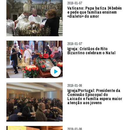
2018-01-07
Vaticano: Papa batiza 34 bebés
e pede que famílias ensinem
«dialeto» do amor
2018-01-07
Igreja: Cristãos de Rito
Bizantino celebram o Natal
2018-01-06
Igreja/Portugal: Presidente da
Comissão Episcopal do
Laicado e Família espera maior
atenção aos jovens
2018-01-06