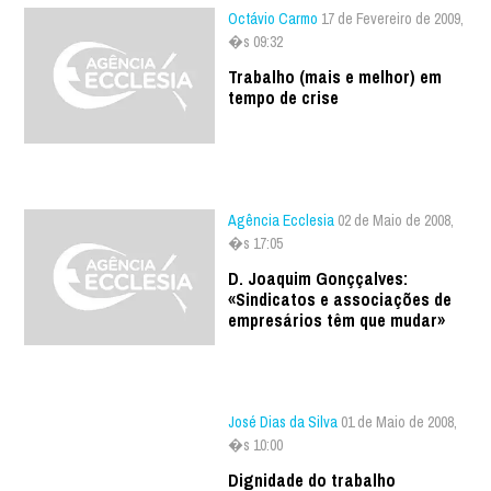
Octávio Carmo
17 de Fevereiro de 2009,
�s 09:32
Trabalho (mais e melhor) em
tempo de crise
Agência Ecclesia
02 de Maio de 2008,
�s 17:05
D. Joaquim Gonççalves:
«Sindicatos e associações de
empresários têm que mudar»
José Dias da Silva
01 de Maio de 2008,
�s 10:00
Dignidade do trabalho