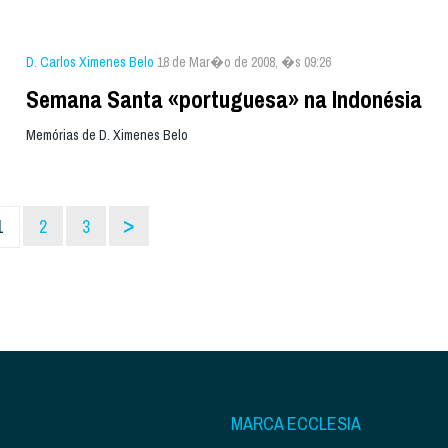
D. Carlos Ximenes Belo
18 de Mar�o de 2008, �s 09:26
Semana Santa «portuguesa» na Indonésia
Memórias de D. Ximenes Belo
>
1
2
3
MARCA ECCLESIA