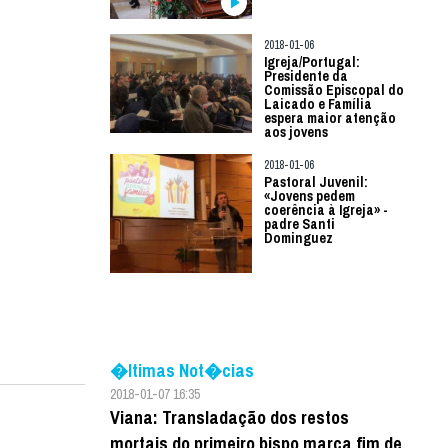
2018-01-06
Igreja/Portugal:
Presidente da
Comissão Episcopal do
Laicado e Família
espera maior atenção
aos jovens
2018-01-06
Pastoral Juvenil:
«Jovens pedem
coerência à Igreja» -
padre Santi
Dominguez
�ltimas Not�cias
2018-01-07 16:35
Viana: Transladação dos restos
mortais do primeiro bispo marca fim de