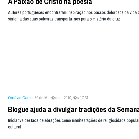
A Paixão de Cristo na poesia
Autores portugueses encontraram inspiração nos passos dolorosos da vida d
sinfonia das suas palavras transporta-nos para o mistério da cruz
Octávio Carmo
30 de Mar�o de 2010, �s 17:31
Blogue ajuda a divulgar tradições da Seman
Iniciativa destaca celebrações como manifestações de religiosidade popula
cultural