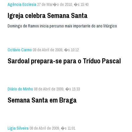
Agência Ecclesia
27 de Mar�o de 2010, �s 15:40
Igreja celebra Semana Santa
Domingo de Ramos inicia percurso mais importante do ano litúrgico
Octávio Carmo
09 de Abril de 2009, �s 10:12
Sardoal prepara-se para o Tríduo Pascal
Diário do Minho
08 de Abril de 2009, �s 15:33
Semana Santa em Braga
Lígia Silveira
08 de Abril de 2009, �s 11:01