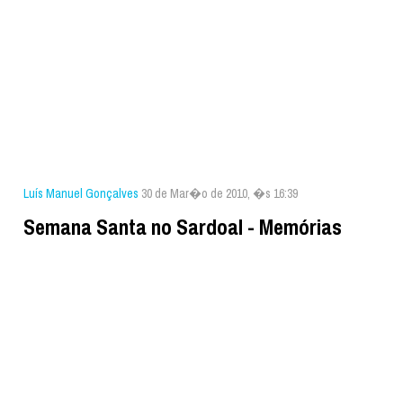
Luís Manuel Gonçalves
30 de Mar�o de 2010, �s 16:39
Semana Santa no Sardoal - Memórias