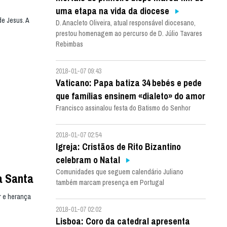
uma etapa na vida da diocese
e Jesus. A
D. Anacleto Oliveira, atual responsável diocesano,
prestou homenagem ao percurso de D. Júlio Tavares
Rebimbas
2018-01-07 09:43
Vaticano: Papa batiza 34 bebés e pede
que famílias ensinem «dialeto» do amor
Francisco assinalou festa do Batismo do Senhor
2018-01-07 02:54
Igreja: Cristãos de Rito Bizantino
celebram o Natal
Comunidades que seguem calendário Juliano
a Santa
também marcam presença em Portugal
r e herança
2018-01-07 02:02
Lisboa: Coro da catedral apresenta