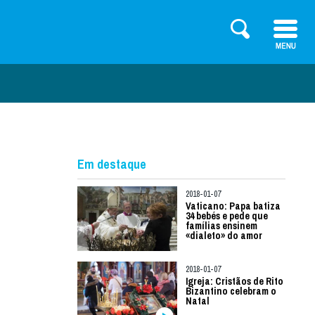
Em destaque
2018-01-07
Vaticano: Papa batiza
34 bebés e pede que
famílias ensinem
«dialeto» do amor
2018-01-07
Igreja: Cristãos de Rito
Bizantino celebram o
Natal