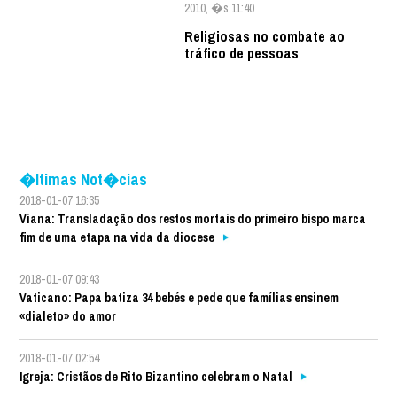
2010, �s 11:40
Religiosas no combate ao
tráfico de pessoas
�ltimas Not�cias
2018-01-07 16:35
Viana: Transladação dos restos mortais do primeiro bispo marca
fim de uma etapa na vida da diocese
2018-01-07 09:43
Vaticano: Papa batiza 34 bebés e pede que famílias ensinem
«dialeto» do amor
2018-01-07 02:54
Igreja: Cristãos de Rito Bizantino celebram o Natal