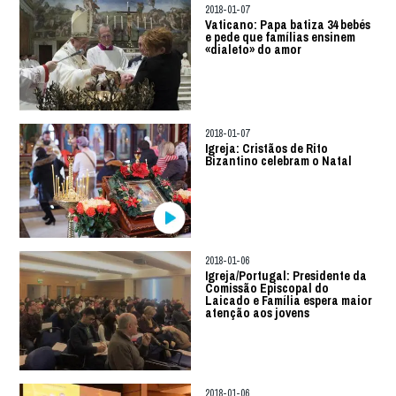
2018-01-07
Vaticano: Papa batiza 34 bebés
e pede que famílias ensinem
«dialeto» do amor
2018-01-07
Igreja: Cristãos de Rito
Bizantino celebram o Natal
2018-01-06
Igreja/Portugal: Presidente da
Comissão Episcopal do
Laicado e Família espera maior
atenção aos jovens
2018-01-06