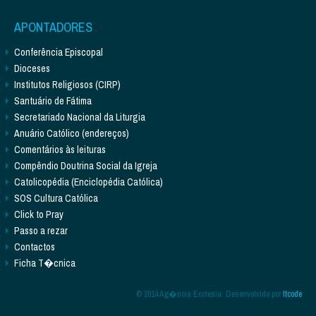
APONTADORES
Conferência Episcopal
Dioceses
Institutos Religiosos (CIRP)
Santuário de Fátima
Secretariado Nacional da Liturgia
Anuário Católico (endereços)
Comentários às leituras
Compêndio Doutrina Social da Igreja
Catolicopédia (Enciclopédia Católica)
SOS Cultura Católica
Click to Pray
Passo a rezar
Contactos
Ficha T�cnica
© 2014 Ag�ncia Ecclesia. Desenvolvido por
Itcode