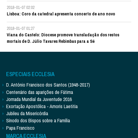
2018-01-07 02:02
Lisboa: Coro da catedral apresenta concerto de ano novo
2018-01-07 01:27
Viana do Castelo: Diocese promove transladação dos restos
mortais de D. Júlio Tavares Rebimbas para a Sé
ESPECIAIS ECCLESIA
D. António Francisco dos Santos (1948-2017)
Centenário das aparições de Fátima
Jornada Mundial da Juventude 2016
Exortação Apostólica - Amoris Laetitia
Jubileu da Misericórdia
Sínodo dos Bispos sobre a Família
Papa Francisco
MARCA ECCLESIA