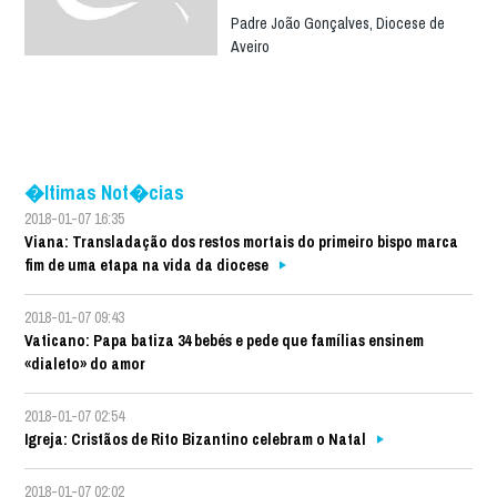
Padre João Gonçalves, Diocese de
Aveiro
�ltimas Not�cias
2018-01-07 16:35
Viana: Transladação dos restos mortais do primeiro bispo marca
fim de uma etapa na vida da diocese
2018-01-07 09:43
Vaticano: Papa batiza 34 bebés e pede que famílias ensinem
«dialeto» do amor
2018-01-07 02:54
Igreja: Cristãos de Rito Bizantino celebram o Natal
2018-01-07 02:02