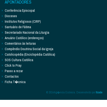
APONTADORES
Conferência Episcopal
Dioceses
Institutos Religiosos (CIRP)
Santuário de Fátima
Secretariado Nacional da Liturgia
Anuário Católico (endereços)
Comentários às leituras
Compêndio Doutrina Social da Igreja
Catolicopédia (Enciclopédia Católica)
SOS Cultura Católica
Click to Pray
Passo a rezar
Contactos
Ficha T�cnica
© 2014 Ag�ncia Ecclesia. Desenvolvido por
Itcode