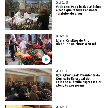
2018-01-07
Vaticano: Papa batiza 34 bebés
e pede que famílias ensinem
«dialeto» do amor
2018-01-07
Igreja: Cristãos de Rito
Bizantino celebram o Natal
2018-01-06
Igreja/Portugal: Presidente da
Comissão Episcopal do
Laicado e Família espera maior
atenção aos jovens
2018-01-06