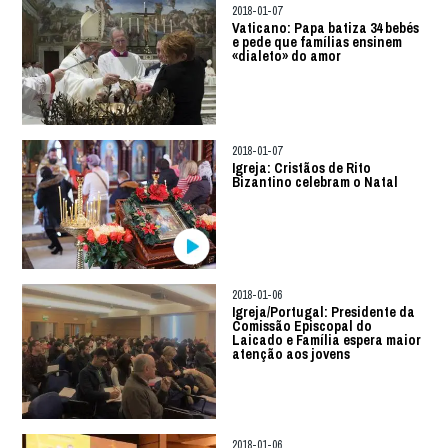
2018-01-07
Vaticano: Papa batiza 34 bebés
e pede que famílias ensinem
«dialeto» do amor
2018-01-07
Igreja: Cristãos de Rito
Bizantino celebram o Natal
2018-01-06
Igreja/Portugal: Presidente da
Comissão Episcopal do
Laicado e Família espera maior
atenção aos jovens
2018-01-06