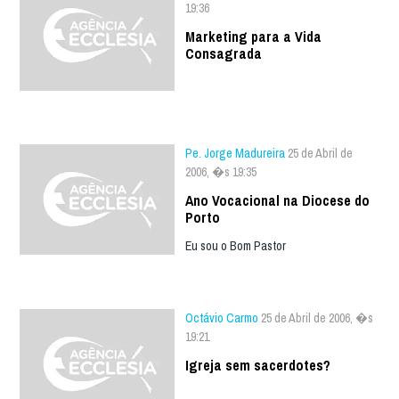
19:36
Marketing para a Vida
Consagrada
Pe. Jorge Madureira
25 de Abril de
2006, �s 19:35
Ano Vocacional na Diocese do
Porto
Eu sou o Bom Pastor
Octávio Carmo
25 de Abril de 2006, �s
19:21
Igreja sem sacerdotes?