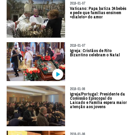
2018-01-07
Vaticano: Papa batiza 34 bebés
e pede que famílias ensinem
«dialeto» do amor
2018-01-07
Igreja: Cristãos de Rito
Bizantino celebram o Natal
2018-01-06
Igreja/Portugal: Presidente da
Comissão Episcopal do
Laicado e Família espera maior
atenção aos jovens
2018-01-06