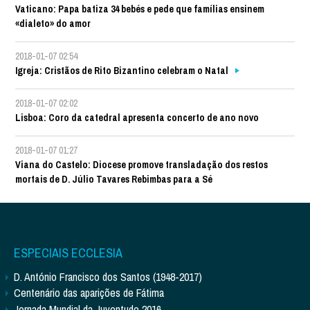
Vaticano: Papa batiza 34 bebés e pede que famílias ensinem
«dialeto» do amor
2018-01-07 02:54
Igreja: Cristãos de Rito Bizantino celebram o Natal
2018-01-07 02:02
Lisboa: Coro da catedral apresenta concerto de ano novo
2018-01-07 01:27
Viana do Castelo: Diocese promove transladação dos restos
mortais de D. Júlio Tavares Rebimbas para a Sé
ESPECIAIS ECCLESIA
D. António Francisco dos Santos (1948-2017)
Centenário das aparições de Fátima
Jornada Mundial da Juventude 2016