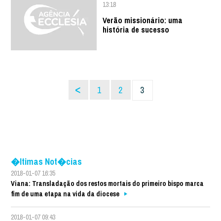
13:18
Verão missionário: uma
história de sucesso
<
1
2
3
�ltimas Not�cias
2018-01-07 16:35
Viana: Transladação dos restos mortais do primeiro bispo marca
fim de uma etapa na vida da diocese
2018-01-07 09:43