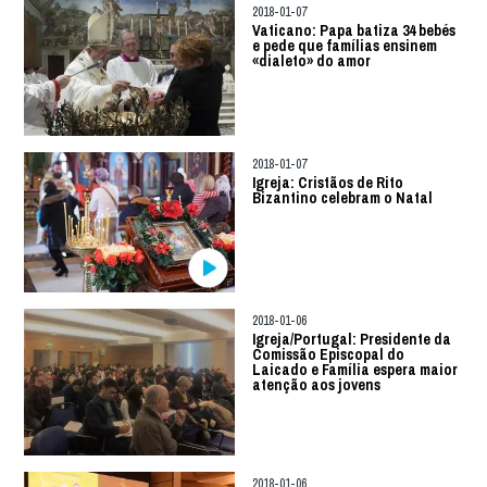
2018-01-07
Vaticano: Papa batiza 34 bebés
e pede que famílias ensinem
«dialeto» do amor
2018-01-07
Igreja: Cristãos de Rito
Bizantino celebram o Natal
2018-01-06
Igreja/Portugal: Presidente da
Comissão Episcopal do
Laicado e Família espera maior
atenção aos jovens
2018-01-06