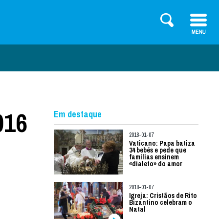
016
Em destaque
2018-01-07
Vaticano: Papa batiza
34 bebés e pede que
famílias ensinem
«dialeto» do amor
2018-01-07
Igreja: Cristãos de Rito
Bizantino celebram o
Natal