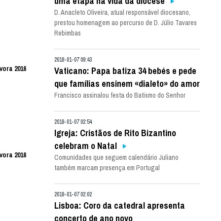
uma etapa na vida da diocese
D. Anacleto Oliveira, atual responsável diocesano,
prestou homenagem ao percurso de D. Júlio Tavares
Rebimbas
2018-01-07 09:43
vora 2016
Vaticano: Papa batiza 34 bebés e pede
que famílias ensinem «dialeto» do amor
Francisco assinalou festa do Batismo do Senhor
2018-01-07 02:54
Igreja: Cristãos de Rito Bizantino
celebram o Natal
vora 2016
Comunidades que seguem calendário Juliano
também marcam presença em Portugal
2018-01-07 02:02
Lisboa: Coro da catedral apresenta
concerto de ano novo