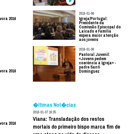
2018-01-06
Igreja/Portugal:
vora 2016
Presidente da
Comissão Episcopal do
Laicado e Família
espera maior atenção
aos jovens
2018-01-06
Pastoral Juvenil:
«Jovens pedem
coerência à Igreja» -
padre Santi
vora 2016
Dominguez
�ltimas Not�cias
2018-01-07 16:35
Viana: Transladação dos restos
vora 2016
mortais do primeiro bispo marca fim de